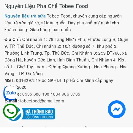
Nguyên Liệu Pha Chế Tobee Food
Nguyên liệu trà sữa
Tobee Food, chuyên cung cấp nguyên
liệu trà sữa giá rẻ, sỉ toàn quốc. Dạy pha chế miễn phí cho
khách hàng, Giao hàng toàn quốc
Địa Chỉ:
Chi nhánh 1: 79 Tăng Nhơn Phú, Phước Long B, Quận
9, TP. Thủ Đức, Chi nhánh 2: 10/1 đường số 7, khu phố 3,
Phường Linh Trung, Tp. Thủ Đức, Chi Nhánh 3: 259 DT766, xã
Đông Hà, huyện Đức Linh, tỉnh Bình Thuận, Chi Nhánh 4: Kiot
số 1 - Chợ Túy Loan - Đường Quảng Xương - Hòa Phong - Hòa
Vang - TP. Đà Nẵng
MST:
0316297519 do SKHDT Tp Hồ Chí Minh cấp ngày
28/05/2020
Hotline:
0935 688 198
/
034 966 3735
E-mail:
tobeefood@gmail.com
MUA SẮM NGUYÊN LIỆU PHA CHẾ