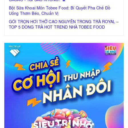
Bột Sữa Khoai Môn Tobee Food: Bí Quyết Pha Chế Đồ
Uống Thơm Béo, Chuẩn Vị
GÓI TRỌN HƠI THỞ CAO NGUYÊN TRONG TRÀ ROYAL –
TOP 5 DÒNG TRÀ HOT TREND NHÀ TOBEE FOOD