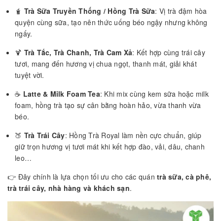
🧋
Trà Sữa Truyền Thống / Hồng Trà Sữa
: Vị trà đậm hòa
quyện cùng sữa, tạo nên thức uống béo ngậy nhưng không
ngấy.
🍹
Trà Tắc, Trà Chanh, Trà Cam Xả
: Kết hợp cùng trái cây
tươi, mang đến hương vị chua ngọt, thanh mát, giải khát
tuyệt vời.
☕
Latte & Milk Foam Tea
: Khi mix cùng kem sữa hoặc milk
foam, hồng trà tạo sự cân bằng hoàn hảo, vừa thanh vừa
béo.
🍑
Trà Trái Cây
: Hồng Trà Royal làm nền cực chuẩn, giúp
giữ trọn hương vị tươi mát khi kết hợp đào, vải, dâu, chanh
leo…
👉 Đây chính là lựa chọn tối ưu cho các quán
trà sữa, cà phê,
trà trái cây, nhà hàng và khách sạn
.