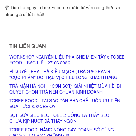
📦 Liên hệ ngay Tobee Food để được tư vấn công thức và
nhận giá sỉ tốt nhất!
TIN LIÊN QUAN
WORKSHOP NGUYÊN LIỆU PHA CHẾ MIỀN TÂY x TOBEE
FOOD – BẠC LIÊU 27.06.2026
BÍ QUYẾT PHA TRÀ KIỀU MẠCH (TRÀ GẠO RANG) –
“CỰC PHẨM” ĐỔI HẬU VỊ CHIỀU LÒNG KHÁCH HÀNG
TRÀ MẬN HÀ NỘI – “CƠN SỐT” GIẢI NHIỆT MÙA HÈ: BÍ
QUYẾT CHỌN TRÀ NỀN CHUẨN KINH DOANH
TOBEE FOOD - TẠI SAO DÂN PHA CHẾ LUÔN ƯU TIÊN
SỮA TƯƠI 3.8% BÉ:O?
BỘT SỮA SIÊU BÉO TOBEE: UỐNG LÀ THẤY BÉO –
CHƯA KỊP NUỐT ĐÃ THẤY NGON!
TOBEE FOOD: NẮNG NÓNG CÀY DOANH SỐ CÙNG
CACAO - TẠI SAO KHÔNG? 🍫