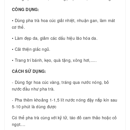
CÔNG DỤNG:
• Dùng pha trà hoa cúc giải nhiệt, nhuận gan, làm mát
cơ thể.
• Làm đẹp da, giảm các dấu hiệu lão hóa da.
• Cải thiện giấc ngủ.
• Trang trí bánh, kẹo, quà tặng, xông hơi,.....
CÁCH SỬ DỤNG:
- Dùng 5gr hoa cúc vàng, tráng qua nước nóng, bỏ
nước đầu như pha trà.
- Pha thêm khoảng 1-1,5 lít nước nóng đậy nắp kín sau
5-10 phút là dùng được
Có thể pha trà cùng với kỷ tử, táo đỏ cam thảo hoặc cỏ
ngọt....