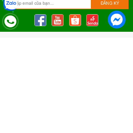
ĐĂNG KÝ
Nguyên Liệu Pha Chế Tobee Food
Nguyên liệu trà sữa
Tobee Food, chuyên cung cấp nguyên
liệu trà sữa giá rẻ, sỉ toàn quốc. Dạy pha chế miễn phí cho
khách hàng, Giao hàng toàn quốc
Địa Chỉ:
Chi nhánh 1: 79 Tăng Nhơn Phú, Phước Long B, Quận
9, TP. Thủ Đức, Chi nhánh 2: 10/1 đường số 7, khu phố 3,
Phường Linh Trung, Tp. Thủ Đức, Chi Nhánh 3: 259 DT766, xã
Đông Hà, huyện Đức Linh, tỉnh Bình Thuận, Chi Nhánh 4: Kiot
số 1 - Chợ Túy Loan - Đường Quảng Xương - Hòa Phong - Hòa
Vang - TP. Đà Nẵng
MST:
0316297519 do SKHDT Tp Hồ Chí Minh cấp ngày
28/05/2020