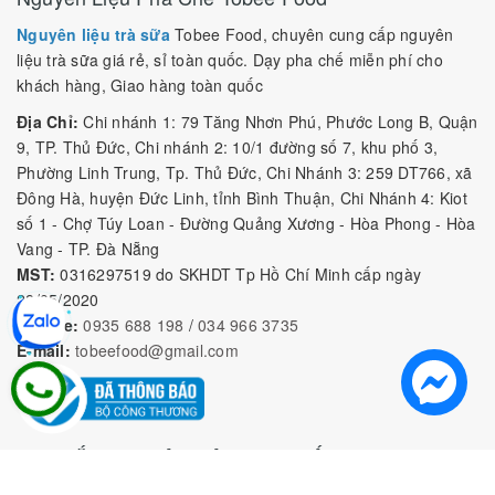
Nguyên liệu trà sữa
Tobee Food, chuyên cung cấp nguyên
liệu trà sữa giá rẻ, sỉ toàn quốc. Dạy pha chế miễn phí cho
khách hàng, Giao hàng toàn quốc
Địa Chỉ:
Chi nhánh 1: 79 Tăng Nhơn Phú, Phước Long B, Quận
9, TP. Thủ Đức, Chi nhánh 2: 10/1 đường số 7, khu phố 3,
Phường Linh Trung, Tp. Thủ Đức, Chi Nhánh 3: 259 DT766, xã
Đông Hà, huyện Đức Linh, tỉnh Bình Thuận, Chi Nhánh 4: Kiot
số 1 - Chợ Túy Loan - Đường Quảng Xương - Hòa Phong - Hòa
Vang - TP. Đà Nẵng
MST:
0316297519 do SKHDT Tp Hồ Chí Minh cấp ngày
28/05/2020
Hotline:
0935 688 198
/
034 966 3735
E-mail:
tobeefood@gmail.com
MUA SẮM NGUYÊN LIỆU PHA CHẾ