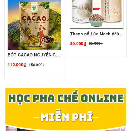
Thạch nổ Lúa Mạch 850g | Tobee Food
80.000₫
85.000₫
BỘT CACAO NGUYÊN CHẤT 100% I TOBEE FOOD
112.000₫
150.000₫