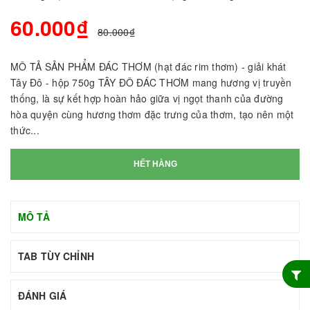
60.000₫
80.000₫
MÔ TẢ SẢN PHẨM ĐÁC THƠM (hạt đác rim thơm) - giải khát
Tây Đô - hộp 750g TÂY ĐÔ ĐÁC THƠM mang hương vị truyền
thống, là sự kết hợp hoàn hảo giữa vị ngọt thanh của đường
hòa quyện cùng hương thơm đặc trưng của thơm, tạo nên một
thức...
HẾT HÀNG
MÔ TẢ
TAB TÙY CHỈNH
ĐÁNH GIÁ