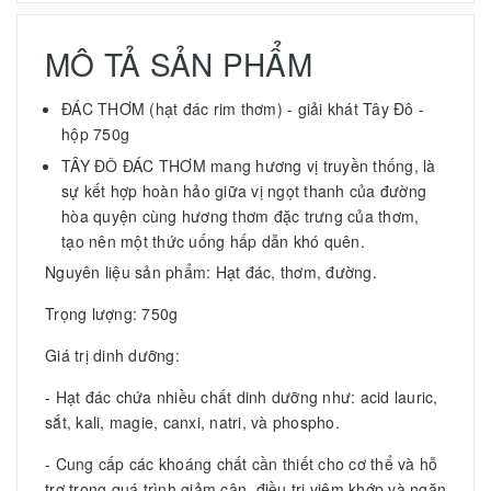
MÔ TẢ SẢN PHẨM
ĐÁC THƠM (hạt đác rim thơm) - giải khát Tây Đô -
hộp 750g
TÂY ĐÔ ĐÁC THƠM mang hương vị truyền thống, là
sự kết hợp hoàn hảo giữa vị ngọt thanh của đường
hòa quyện cùng hương thơm đặc trưng của thơm,
tạo nên một thức uống hấp dẫn khó quên.
Nguyên liệu sản phẩm: Hạt đác, thơm, đường.
Trọng lượng: 750g
Giá trị dinh dưỡng:
- Hạt đác chứa nhiều chất dinh dưỡng như: acid lauric,
sắt, kali, magie, canxi, natri, và phospho.
- Cung cấp các khoáng chất cần thiết cho cơ thể và hỗ
trợ trong quá trình giảm cân, điều trị viêm khớp và ngăn