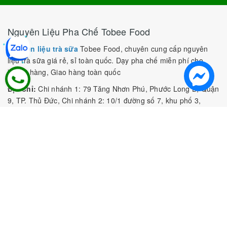
Nguyên Liệu Pha Chế Tobee Food
Nguyên liệu trà sữa
Tobee Food, chuyên cung cấp nguyên
liệu trà sữa giá rẻ, sỉ toàn quốc. Dạy pha chế miễn phí cho
khách hàng, Giao hàng toàn quốc
Địa Chỉ:
Chi nhánh 1: 79 Tăng Nhơn Phú, Phước Long B, Quận
9, TP. Thủ Đức, Chi nhánh 2: 10/1 đường số 7, khu phố 3,
Phường Linh Trung, Tp. Thủ Đức, Chi Nhánh 3: 259 DT766, xã
Đông Hà, huyện Đức Linh, tỉnh Bình Thuận, Chi Nhánh 4: Kiot
số 1 - Chợ Túy Loan - Đường Quảng Xương - Hòa Phong - Hòa
Vang - TP. Đà Nẵng
MST:
0316297519 do SKHDT Tp Hồ Chí Minh cấp ngày
28/05/2020
Hotline:
0935 688 198
/
034 966 3735
E-mail:
tobeefood@gmail.com