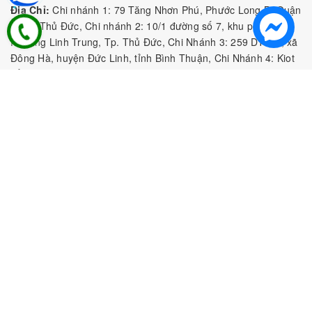
Địa Chỉ:
Chi nhánh 1: 79 Tăng Nhơn Phú, Phước Long B, Quận
9, TP. Thủ Đức, Chi nhánh 2: 10/1 đường số 7, khu phố 3,
Phường Linh Trung, Tp. Thủ Đức, Chi Nhánh 3: 259 DT766, xã
Đông Hà, huyện Đức Linh, tỉnh Bình Thuận, Chi Nhánh 4: Kiot
số 1 - Chợ Túy Loan - Đường Quảng Xương - Hòa Phong - Hòa
Vang - TP. Đà Nẵng
MST:
0316297519 do SKHDT Tp Hồ Chí Minh cấp ngày
28/05/2020
Hotline:
0935 688 198
/
034 966 3735
E-mail:
tobeefood@gmail.com
MUA SẮM NGUYÊN LIỆU PHA CHẾ
CHÍNH SÁCH
CHƯƠNG TRÌNH ƯU ĐÃI