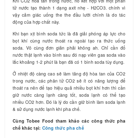
Khi CO2 hòa tan trong nước, nó kết hợp với một phân
tử nước tạo thành 1 dạng axit nhẹ - H2CO3. chính vì
vậy cảm giác uống the the đầu lưỡi chính là do tác
động của hợp chất này.
Khi bạn xịt bình soda tức là đã giải phóng áp lực cho
bọt khí cùng nước thoát ra ngoài tạo ra thức uống
soda. Vô cùng đơn giản phải không ah. Chỉ cần đổ
nước thật lạnh vào bình sau đó nạp viên gas soda vào
lắc khoảng 1-2 phút là bạn đã có 1 bình soda tùy dụng.
Ở nhiệt độ càng cao sẽ làm tăng độ hòa tan của CO2
trong nước, các phân tử CO2 sẽ ít có năng lượng để
thoát ra nên để tạo hiệu quả nhiều bọt khí hơn thì cần
giữ nước càng lạnh càng tốt, soda lạnh có thể tạo
nhiều CO2 hơn. Đó là lý do cần giữ bình làm soda lạnh
& sử dụng nước lạnh khi pha chế.
Cùng Tobee Food tham khảo các công thức pha
chế khác tại:
Công thức pha chế