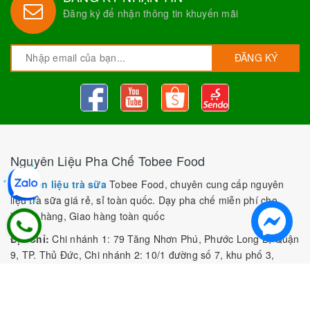
Đăng ký để nhận thông tin khuyến mãi
ĐĂNG KÝ
Nguyên Liệu Pha Chế Tobee Food
Nguyên liệu trà sữa
Tobee Food, chuyên cung cấp nguyên
liệu trà sữa giá rẻ, sỉ toàn quốc. Dạy pha chế miễn phí cho
khách hàng, Giao hàng toàn quốc
Địa Chỉ:
Chi nhánh 1: 79 Tăng Nhơn Phú, Phước Long B, Quận
9, TP. Thủ Đức, Chi nhánh 2: 10/1 đường số 7, khu phố 3,
Phường Linh Trung, Tp. Thủ Đức, Chi Nhánh 3: 259 DT766, xã
Đông Hà, huyện Đức Linh, tỉnh Bình Thuận, Chi Nhánh 4: Kiot
số 1 - Chợ Túy Loan - Đường Quảng Xương - Hòa Phong - Hòa