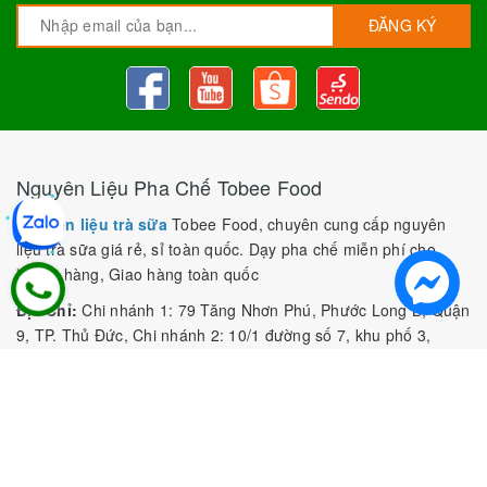
ĐĂNG KÝ
Nguyên Liệu Pha Chế Tobee Food
Nguyên liệu trà sữa
Tobee Food, chuyên cung cấp nguyên
liệu trà sữa giá rẻ, sỉ toàn quốc. Dạy pha chế miễn phí cho
khách hàng, Giao hàng toàn quốc
Địa Chỉ:
Chi nhánh 1: 79 Tăng Nhơn Phú, Phước Long B, Quận
9, TP. Thủ Đức, Chi nhánh 2: 10/1 đường số 7, khu phố 3,
Phường Linh Trung, Tp. Thủ Đức, Chi Nhánh 3: 259 DT766, xã
Đông Hà, huyện Đức Linh, tỉnh Bình Thuận, Chi Nhánh 4: Kiot
số 1 - Chợ Túy Loan - Đường Quảng Xương - Hòa Phong - Hòa
Vang - TP. Đà Nẵng
MST:
0316297519 do SKHDT Tp Hồ Chí Minh cấp ngày
28/05/2020