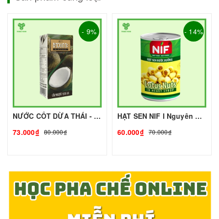
- 9%
- 14%
NƯỚC CỐT DỪA THÁI - 1L - CHAOKOH | Nguyên liệu pha chế - TOBEE FOOD
HẠT SEN NIF I Nguyên Liệu Pha Chế - Tobee Food
73.000₫
60.000₫
80.000₫
70.000₫