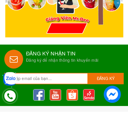
ĐĂNG KÝ NHẬN TIN
Đăng ký để nhận thông tin khuyến mãi
ĐĂNG KÝ
Nguyên Liệu Pha Chế Tobee Food