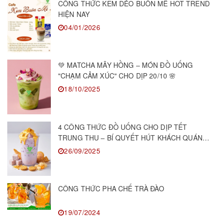
CÔNG THỨC KEM DẺO BUÔN MÊ HOT TREND
HIỆN NAY
04/01/2026
💚 MATCHA MÂY HỒNG – MÓN ĐỒ UỐNG
"CHẠM CẢM XÚC" CHO DỊP 20/10 🌸
18/10/2025
4 CÔNG THỨC ĐỒ UỐNG CHO DỊP TẾT
TRUNG THU – BÍ QUYẾT HÚT KHÁCH QUÁN
F&B
26/09/2025
CÔNG THỨC PHA CHẾ TRÀ ĐÀO
19/07/2024