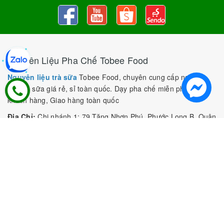
Nguyên Liệu Pha Chế Tobee Food
Nguyên liệu trà sữa
Tobee Food, chuyên cung cấp nguyên
liệu trà sữa giá rẻ, sỉ toàn quốc. Dạy pha chế miễn phí cho
khách hàng, Giao hàng toàn quốc
Địa Chỉ:
Chi nhánh 1: 79 Tăng Nhơn Phú, Phước Long B, Quận
9, TP. Thủ Đức, Chi nhánh 2: 10/1 đường số 7, khu phố 3,
Phường Linh Trung, Tp. Thủ Đức, Chi Nhánh 3: 259 DT766, xã
Đông Hà, huyện Đức Linh, tỉnh Bình Thuận, Chi Nhánh 4: Kiot
số 1 - Chợ Túy Loan - Đường Quảng Xương - Hòa Phong - Hòa
Vang - TP. Đà Nẵng
MST:
0316297519 do SKHDT Tp Hồ Chí Minh cấp ngày
28/05/2020
Hotline:
0935 688 198
/
034 966 3735
E-mail:
tobeefood@gmail.com