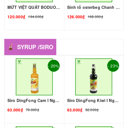
MỨT VIỆT QUẤT BODUO- 1kg - BODUO | Mứt - Sinh Tố làm Trà Sữa - TOBEE FOOD
Sinh tố osterbeg Chanh Dây 1L I Nguyên Liệu Pha Chế - Trà Trái Cây - Tobee Food
120.000₫
126.000₫
194.000₫
168.000₫
SYRUP /SIRO
- 20%
- 23%
Siro DingFong Cam I Nguyên Liệu Pha Chế - Tobee Food
Siro DingFong Kiwi I Nguyên Liệu Pha Chế - Tobee Food
63.000₫
63.000₫
79.000₫
82.000₫