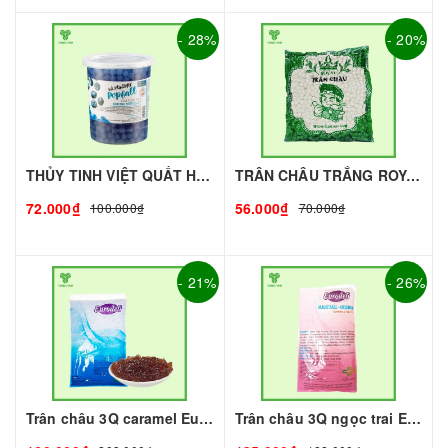
- 28%
- 20%
THỦY TINH VIỆT QUẤT HÙNG CHƯƠNG - 1kg | Topping làm Trà Sữa - TOBEE FOOD
TRÂN CHÂU TRẮNG ROYAL - 500g - ROYAL | Topping làm Trà Sữa - TOBEE FOOD
72.000₫
56.000₫
100.000₫
70.000₫
- 21%
- 26%
Trân châu 3Q caramel Eurodeli I Nguyên Liệu Pha Chế - Tobee Food
Trân châu 3Q ngọc trai Eurodeli I Nguyên Liệu Pha Chế - Tobee Food