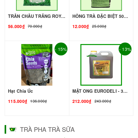
TRÂN CHÂU TRẮNG ROYAL - 500g - ROYAL | Topping làm Trà Sữa - TOBEE FOOD
HỒNG TRÀ ĐẶC BIỆT 50G - ROYAL I NGUYÊN LIỆU PHA CHẾ - TOBEE FOOD
56.000₫
12.000₫
70.000₫
25.000₫
- 15%
- 13%
Hạt Chia Úc
MẬT ONG EURODELI - 3kg - EURODELI | Nguyên liệu pha chế - TOBEE FOOD
115.000₫
212.000₫
136.000₫
243.000₫
TRÀ PHA TRÀ SỮA