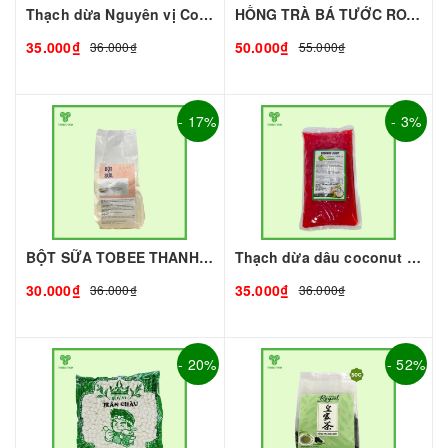
Thạch dừa Nguyên vị Coconut 1kg I Nguyên Liệu Pha Chế - Tobee Food
HỒNG TRÀ BÁ TƯỚC ROYAL (gói 500g)
35.000₫
50.000₫
36.000₫
55.000₫
- 17%
- 3%
BỘT SỮA TOBEE THANH VỊ - 300g - TOBEE FOOD | Bột Sữa làm Trà Sữa - TOBEE FOOD
Thạch dừa dâu coconut 1kg I Nguyên Liệu Pha Chế - Tobee Food
30.000₫
35.000₫
36.000₫
36.000₫
- 20%
- 52%