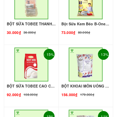
BỘT SỮA TOBEE THANH VỊ - 300g - TOBEE FOOD | Bột Sữa làm Trà Sữa - TOBEE FOOD
Bột Sữa Kem Béo B-One 1Kg I Nguyên Liệu Pha Chế - Tobee Food
30.000₫
73.000₫
36.000₫
80.000₫
- 15%
- 13%
BỘT SỮA TOBEE CAO CẤP - 1KG | NGUYÊN LIỆU PHA CHẾ
BỘT KHOAI MÔN UỐNG KING - 1kg - KING | Nguyên liệu pha chế - TOBEE FOOD
92.000₫
156.000₫
108.000₫
179.000₫
- 19%
- 11%