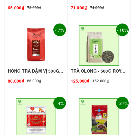
65.000₫
71.000₫
73.000₫
74.000₫
- 7%
- 18%
HỒNG TRÀ ĐẬM VỊ 500G - ROYAL I NGUYÊN LIỆU PHA CHẾ - TOBEE FOOD
TRÀ OLONG - 500G ROYAL I NGUYÊN LIỆU PHA CHẾ - TOBEE FOOD
80.000₫
125.000₫
86.000₫
152.000₫
- 4%
- 27%