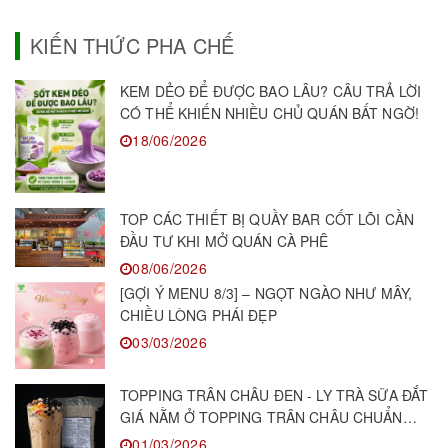
KIẾN THỨC PHA CHẾ
KEM DẺO ĐỂ ĐƯỢC BAO LÂU? CÂU TRẢ LỜI
CÓ THỂ KHIẾN NHIỀU CHỦ QUÁN BẤT NGỜ!
18/06/2026
TOP CÁC THIẾT BỊ QUẦY BAR CỐT LÕI CẦN
ĐẦU TƯ KHI MỞ QUÁN CÀ PHÊ
08/06/2026
[GỢI Ý MENU 8/3] – NGỌT NGÀO NHƯ MÂY,
CHIỀU LÒNG PHÁI ĐẸP
03/03/2026
TOPPING TRÂN CHÂU ĐEN - LY TRÀ SỮA ĐẮT
GIÁ NẰM Ở TOPPING TRÂN CHÂU CHUẨN
NGON!
01/03/2026