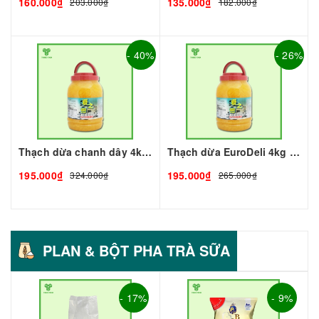
160.000₫
135.000₫
203.000₫
182.000₫
- 40%
- 26%
Thạch dừa chanh dây 4kg I Nguyên Liệu Pha Chế - Tobee Food
Thạch dừa EuroDeli 4kg I Nguyên Liệu Pha Chế - Tobee Food
195.000₫
195.000₫
324.000₫
265.000₫
PLAN & BỘT PHA TRÀ SỮA
- 17%
- 9%