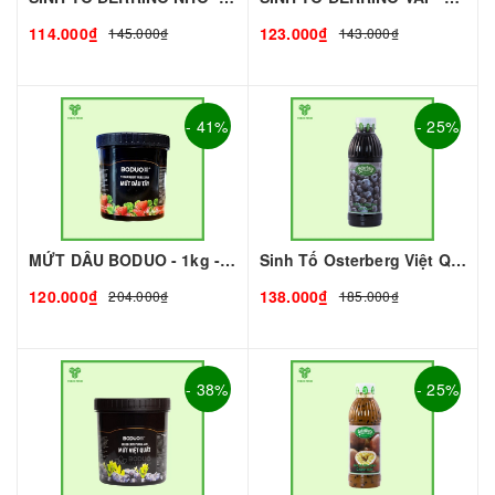
114.000₫
123.000₫
145.000₫
143.000₫
- 41%
- 25%
MỨT DÂU BODUO - 1kg - DOBUO | Mứt - Sinh Tố làm Trà Sữa - TOBEE FOOD
Sinh Tố Osterberg Việt Quất I Nguyên Liệu Pha Chế - Trà Trái Cây - Tobee Food
120.000₫
138.000₫
204.000₫
185.000₫
- 38%
- 25%