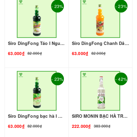
- 23%
- 23%
Siro DingFong Táo I Nguyên Liệu Pha Chế - Tobee Food
Siro DingFong Chanh Dây I Nguyên Liệu Pha Chế - Tobee Food
63.000₫
63.000₫
82.000₫
82.000₫
- 23%
- 42%
Siro DingFong bạc hà I Nguyên Liệu Pha Chế - Tobee Food
SIRO MONIN BẠC HÀ TRẮNG - 700ML - MONIN | Nguyên liệu pha chế - TOBEE FOOD
63.000₫
222.000₫
82.000₫
383.000₫