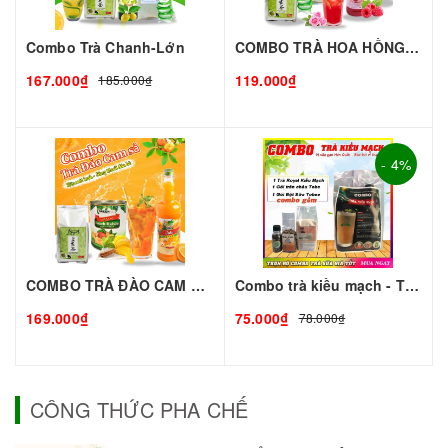
Combo Trà Chanh-Lớn
COMBO TRÀ HOA HỒNG - Thơm Ngon Mê Ly
167.000₫
119.000₫
185.000₫
- 4%
COMBO TRÀ ĐÀO CAM SẢ - Giải Nhiệt Mùa Hè
Combo trà kiều mạch - TC đen
169.000₫
75.000₫
78.000₫
CÔNG THỨC PHA CHẾ