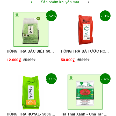
Sản phẩm khuyến mãi
- 52%
- 9%
HỒNG TRÀ ĐẶC BIỆT 50G - ROYAL I NGUYÊN LIỆU PHA CHẾ - TOBEE FOOD
HỒNG TRÀ BÁ TƯỚC ROYAL (gói 500g)
12.000₫
50.000₫
25.000₫
55.000₫
- 11%
- 4%
HỒNG TRÀ ROYAL- 500G | NGUYÊN LIỆU PHA CHẾ - TOBEE FOOD
Trà Thái Xanh - Cha Tar Mua Thái Lan Cao Cấp I Nguyên Liệu Pha Chế - TOBEE FOOD