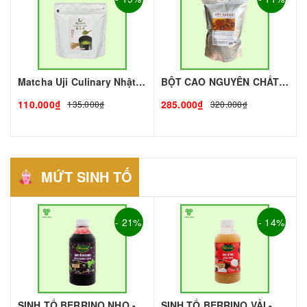
Matcha Uji Culinary Nhật gói 100gr | Nguyên liệu pha chế - TOBEE FOOD
BỘT CAO NGUYÊN CHẤT THƯỢNG HẠNG - 1KG I TOBEE FOOD
110.000₫
285.000₫
135.000₫
320.000₫
MỨT SINH TỐ
- 21%
- 14%
SINH TỐ BERRINO NHO - 1L - BERRINO | Mứt - Sinh Tố làm Trà Sữa - TOBEE FOOD
SINH TỐ BERRINO VẢI - 1L - BERRINO | Mứt - Sinh Tố làm Trà Sữa - TOBEE FOOD