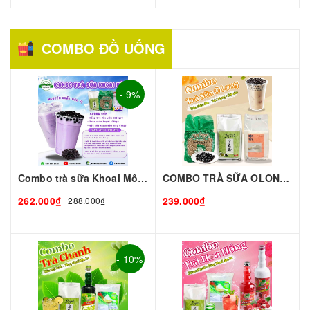
COMBO ĐỒ UỐNG
- 9%
Combo trà sữa Khoai Môn-Lớn
COMBO TRÀ SỮA OLONG Chuẩn Vị Đài Loan – Thơm Ngon Độc Đáo – Combo Tiện Lợi
262.000₫
239.000₫
288.000₫
- 10%