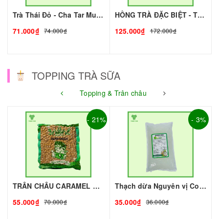
Trà Thái Đỏ - Cha Tar Mua Thái Lan Cao Cấp I Nguyên Liệu Pha Chế - Tobee Food
HỒNG TRÀ ĐẶC BIỆT - TRÀ XUÂN THỊNH I NGUYÊN LIỆU PHA CHẾ - TOBEE FOOD
71.000₫
125.000₫
74.000₫
172.000₫
TOPPING TRÀ SỮA
Topping & Trân châu
- 21%
- 3%
TRÂN CHÂU CARAMEL ROYAL - 2kg - ROYAL | Topping làm Trà Sữa - TOBEE FOOD
Thạch dừa Nguyên vị Coconut 1kg I Nguyên Liệu Pha Chế - Tobee Food
55.000₫
35.000₫
70.000₫
36.000₫