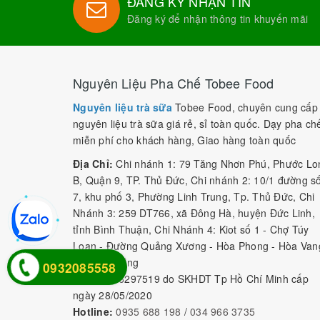
ĐĂNG KÝ NHẬN TIN
Đăng ký để nhận thông tin khuyến mãi
Nguyên Liệu Pha Chế Tobee Food
Nguyên liệu trà sữa
Tobee Food, chuyên cung cấp
nguyên liệu trà sữa giá rẻ, sỉ toàn quốc. Dạy pha ch
miễn phí cho khách hàng, Giao hàng toàn quốc
Địa Chỉ:
Chi nhánh 1: 79 Tăng Nhơn Phú, Phước Lo
B, Quận 9, TP. Thủ Đức, Chi nhánh 2: 10/1 đường s
7, khu phố 3, Phường Linh Trung, Tp. Thủ Đức, Chi
Nhánh 3: 259 DT766, xã Đông Hà, huyện Đức Linh,
tỉnh Bình Thuận, Chi Nhánh 4: Kiot số 1 - Chợ Túy
Loan - Đường Quảng Xương - Hòa Phong - Hòa Van
- TP. Đà Nẵng
0932085558
MST:
0316297519 do SKHDT Tp Hồ Chí Minh cấp
ngày 28/05/2020
Hotline:
0935 688 198
/
034 966 3735