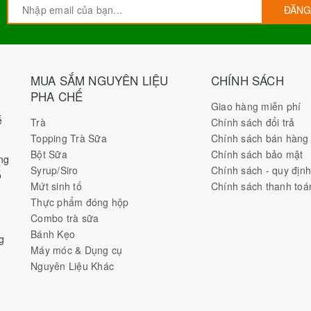
ĐĂNG
MUA SẮM NGUYÊN LIỆU
CHÍNH SÁCH
PHA CHẾ
Giao hàng miễn phí
ế
Trà
Chính sách đổi trả
Topping Trà Sữa
Chính sách bán hàng
Bột Sữa
Chính sách bảo mật
ng
Syrup/Siro
Chính sách - quy địn
ố
Mứt sinh tố
Chính sách thanh toá
Thực phẩm đóng hộp
Combo trà sữa
Bánh Kẹo
g
Máy móc & Dụng cụ
Nguyên Liệu Khác