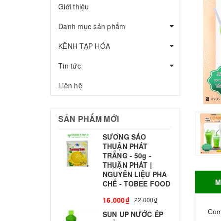
Giới thiệu
Danh mục sản phẩm
KÊNH TẠP HÓA
Tin tức
Liên hệ
SẢN PHẨM MỚI
SƯƠNG SÁO
THUẬN PHÁT
T
TRẮNG - 50g -
T
THUẬN PHÁT |
S
NGUYÊN LIỆU PHA
M
CHẾ - TOBEE FOOD
3
16.000₫
22.000₫
Com
SUN UP NƯỚC ÉP
B