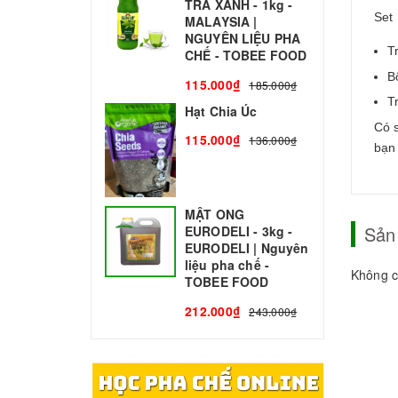
TRÀ XANH - 1kg -
N
Set
MALAYSIA |
C
NGUYÊN LIỆU PHA
1
T
CHẾ - TOBEE FOOD
B
115.000₫
185.000₫
T
Hạt Chia Úc
Có 
115.000₫
136.000₫
bạn
MẬT ONG
Sản
EURODELI - 3kg -
EURODELI | Nguyên
liệu pha chế -
Không c
TOBEE FOOD
212.000₫
243.000₫