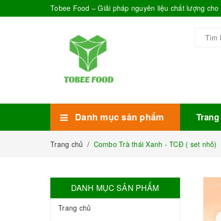
Tobee Food – Giải pháp nguyên liệu chất lượng ch
Danh mục sản phẩm
Trang
Xem thêm
Bánh Kẹo
Combo trà sữa
Thực phẩm đóng hộp
Mứt sinh tố
Bột Sữa
Topping Trà Sữa
Trang chủ
/
Combo Trà thái Xanh - TCĐ ( set nhỏ)
DANH MỤC SẢN PHẨM
Trang chủ