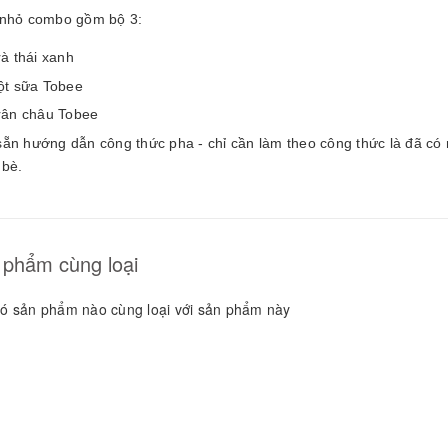
GUYÊN LIỆU PHA
 nhỏ combo gồm bộ 3:
HẾ - TOBEE FOOD
2.000₫
25.000₫
rà thái xanh
ột sữa Tobee
rân châu Tobee
sẵn hướng dẫn công thức pha - chỉ cần làm theo công thức là đã c
 bè.
 phẩm cùng loại
ó sản phẩm nào cùng loại với sản phẩm này