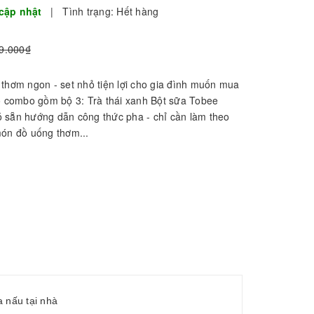
cập nhật
|
Tình trạng:
Hết hàng
9.000₫
 thơm ngon - set nhỏ tiện lợi cho gia đình muốn mua
ỏ combo gồm bộ 3: Trà thái xanh Bột sữa Tobee
sẵn hướng dẫn công thức pha - chỉ cần làm theo
món đồ uống thơm...
ua nấu tại nhà