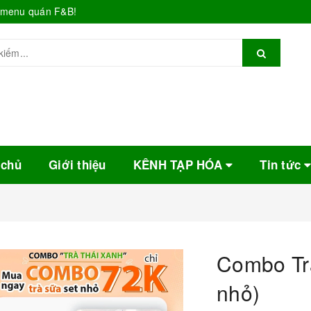
o menu quán F&B!
 chủ
Giới thiệu
KÊNH TẠP HÓA
Tin tức
Combo Trà
nhỏ)