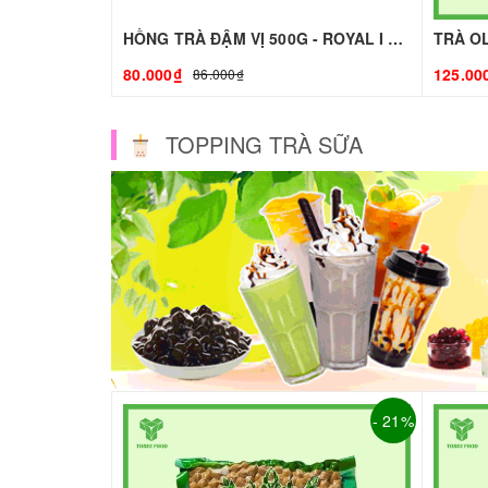
HỒNG TRÀ ĐẬM VỊ 500G - ROYAL I NGUYÊN LIỆU PHA CHẾ - TOBEE FOOD
80.000₫
125.00
86.000₫
TOPPING TRÀ SỮA
- 21%