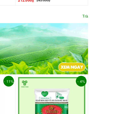
212.000₫
243.000₫
Trà
- 11%
- 4%