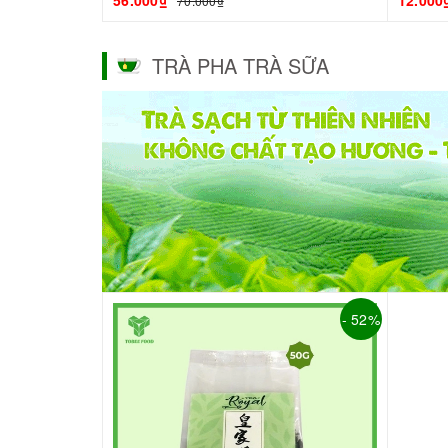
56.000₫
12.000
70.000₫
TRÀ PHA TRÀ SỮA
- 52%