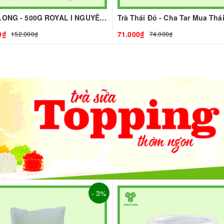
TRÀ OLONG - 500G ROYAL I NGUYÊN LIỆU PHA CHẾ - TOBEE FOOD
0₫
71.000₫
152.000₫
74.000₫
- 3%