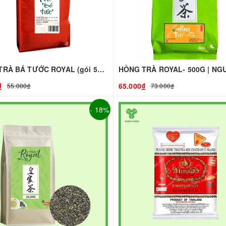
HỒNG TRÀ BÁ TƯỚC ROYAL (gói 500g)
₫
65.000₫
55.000₫
73.000₫
- 18%