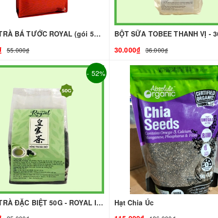
HỒNG TRÀ BÁ TƯỚC ROYAL (gói 500g)
₫
30.000₫
55.000₫
36.000₫
- 52%
HỒNG TRÀ ĐẶC BIỆT 50G - ROYAL I NGUYÊN LIỆU PHA CHẾ - TOBEE FOOD
Hạt Chia Úc