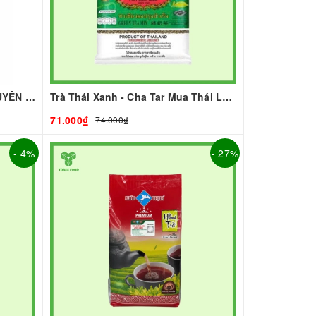
HỒNG TRÀ ROYAL- 500G | NGUYÊN LIỆU PHA CHẾ - TOBEE FOOD
Trà Thái Xanh - Cha Tar Mua Thái Lan Cao Cấp I Nguyên Liệu Pha Chế - TOBEE FOOD
71.000₫
74.000₫
- 4%
- 27%