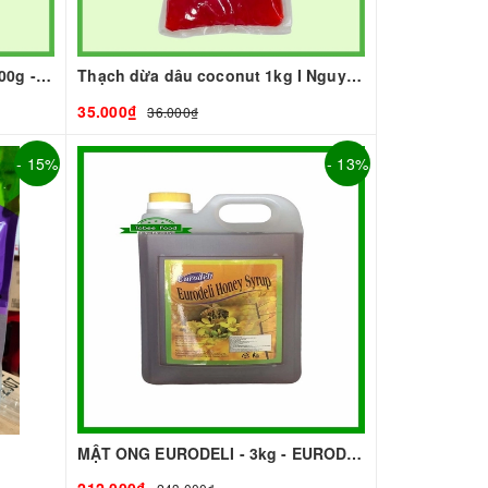
BỘT SỮA TOBEE THANH VỊ - 300g - TOBEE FOOD | Bột Sữa làm Trà Sữa - TOBEE FOOD
Thạch dừa dâu coconut 1kg I Nguyên Liệu Pha Chế - Tobee Food
35.000₫
36.000₫
- 15%
- 13%
MẬT ONG EURODELI - 3kg - EURODELI | Nguyên liệu pha chế - TOBEE FOOD