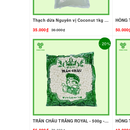
Thạch dừa Nguyên vị Coconut 1kg I Nguyên Liệu Pha Chế - Tobee Food
35.000₫
50.000
36.000₫
- 20%
TRÂN CHÂU TRẮNG ROYAL - 500g - ROYAL | Topping làm Trà Sữa - TOBEE FOOD