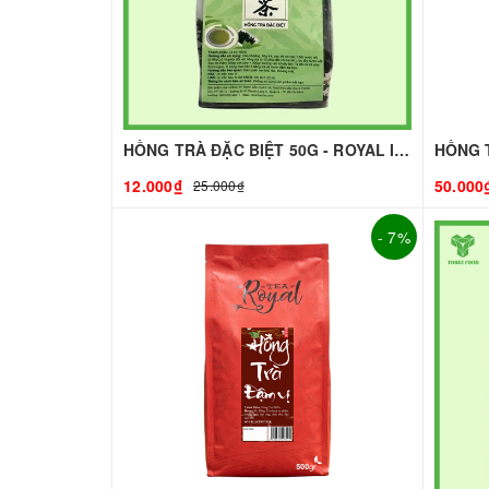
HỒNG TRÀ ĐẶC BIỆT 50G - ROYAL I NGUYÊN LIỆU PHA CHẾ - TOBEE FOOD
12.000₫
50.000
25.000₫
- 7%