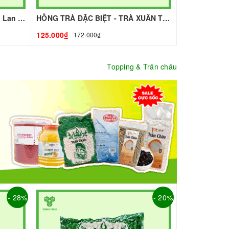
Trà Thái Đỏ - Cha Tar Mua Thái Lan Cao Cấp I Nguyên Liệu Pha Chế - Tobee Food
HỒNG TRÀ ĐẶC BIỆT - TRÀ XUÂN THỊNH I NGUYÊN LIỆU PHA CHẾ - TOBEE FOOD
125.000₫
172.000₫
Topping & Trân châu
- 28%
- 20%