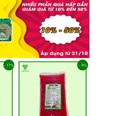
- 17%
- 3%