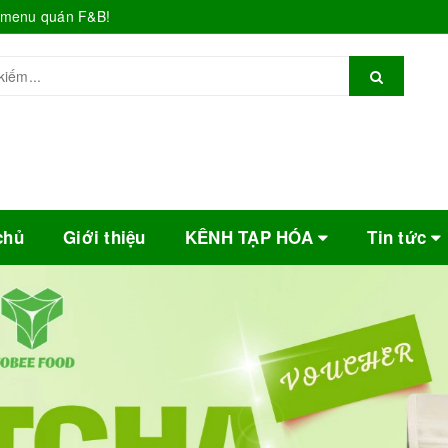
o menu quán F&B!
chủ
Giới thiệu
KÊNH TẠP HÓA
Tin tức