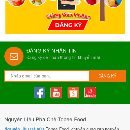
ĐĂNG KÝ NHẬN TIN
Đăng ký để nhận thông tin khuyến mãi
ĐĂNG KÝ
Nguyên Liệu Pha Chế Tobee Food
Nguyên liệu trà sữa
Tobee Food, chuyên cung cấp nguyên