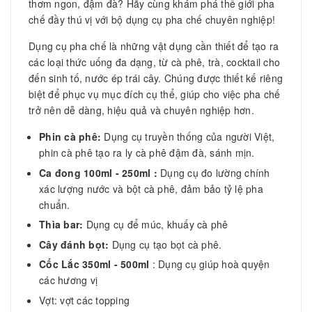
thơm ngon, đậm đà? Hãy cùng khám phá thế giới pha
chế đầy thú vị với bộ dụng cụ pha chế chuyên nghiệp!
Dụng cụ pha chế là những vật dụng cần thiết để tạo ra
các loại thức uống đa dạng, từ cà phê, trà, cocktail cho
đến sinh tố, nước ép trái cây. Chúng được thiết kế riêng
biệt để phục vụ mục đích cụ thể, giúp cho việc pha chế
trở nên dễ dàng, hiệu quả và chuyên nghiệp hơn.
Phin cà phê:
Dụng cụ truyền thống của người Việt,
phin cà phê tạo ra ly cà phê đậm đà, sánh mịn.
Ca đong 100ml - 250ml :
Dụng cụ đo lường chính
xác lượng nước và bột cà phê, đảm bảo tỷ lệ pha
chuẩn.
Thìa bar:
Dụng cụ để múc, khuấy cà phê
Cây đánh bọt:
Dụng cụ tạo bọt cà phê.
Cốc Lắc 350ml - 500ml
: Dụng cụ giúp hoà quyện
các hương vị
Vợt: vợt các topping