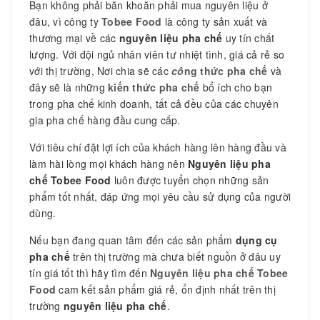
Bạn không phải băn khoăn phải mua nguyên liệu ở
đâu, vì công ty
Tobee Food
là công ty sản xuất và
thương mại về các
nguyên liệu pha chế
uy tín chất
lượng. Với đội ngủ nhân viên tư nhiệt tình, giá cả rẻ so
với thị trường, Nơi chia sẽ các
cô
ng thức pha chế
và
đây sẽ là những
kiến thức pha chế
bổ ích cho bạn
trong pha chế kinh doanh, tất cả đều của các chuyên
gia pha chế hàng đầu cung cấp.
Với tiêu chí đặt lợi ích của khách hàng lên hàng đầu và
làm hài lòng mọi khách hàng nên
Nguyên liệu pha
chế Tobee Food
luôn được tuyển chọn những sản
phẩm tốt nhất, đáp ứng mọi yêu cầu sử dụng của người
dùng.
Nếu bạn đang quan tâm đến các sản phẩm
dụng cụ
pha chế
trên thị trường mà chưa biết nguồn ở đâu uy
tín giá tốt thì hãy tìm đến
Nguyên liệu pha chế Tobee
Food
cam kết sản phẩm giá rẻ, ổn định nhất trên thị
trường
nguyên liệu pha chế
.