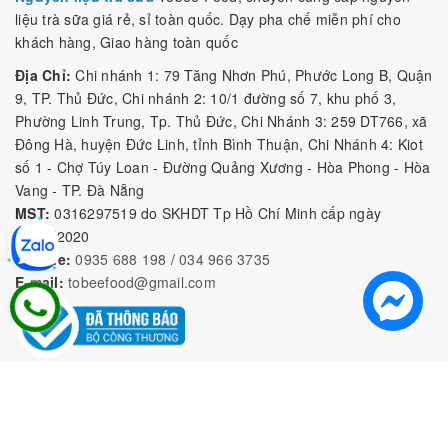
liệu trà sữa giá rẻ, sỉ toàn quốc. Dạy pha chế miễn phí cho
khách hàng, Giao hàng toàn quốc
Địa Chỉ:
Chi nhánh 1: 79 Tăng Nhơn Phú, Phước Long B, Quận
9, TP. Thủ Đức, Chi nhánh 2: 10/1 đường số 7, khu phố 3,
Phường Linh Trung, Tp. Thủ Đức, Chi Nhánh 3: 259 DT766, xã
Đông Hà, huyện Đức Linh, tỉnh Bình Thuận, Chi Nhánh 4: Kiot
số 1 - Chợ Túy Loan - Đường Quảng Xương - Hòa Phong - Hòa
Vang - TP. Đà Nẵng
MST:
0316297519 do SKHDT Tp Hồ Chí Minh cấp ngày
28/05/2020
Hotline:
0935 688 198
/
034 966 3735
E-mail:
tobeefood@gmail.com
MUA SẮM NGUYÊN LIỆU PHA CHẾ
CHÍNH SÁCH