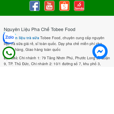
Nguyên Liệu Pha Chế Tobee Food
Nguyên liệu trà sữa
Tobee Food, chuyên cung cấp nguyên
liệu trà sữa giá rẻ, sỉ toàn quốc. Dạy pha chế miễn phí cho
khách hàng, Giao hàng toàn quốc
Địa Chỉ:
Chi nhánh 1: 79 Tăng Nhơn Phú, Phước Long B, Quận
9, TP. Thủ Đức, Chi nhánh 2: 10/1 đường số 7, khu phố 3,
Phường Linh Trung, Tp. Thủ Đức, Chi Nhánh 3: 259 DT766, xã
Đông Hà, huyện Đức Linh, tỉnh Bình Thuận, Chi Nhánh 4: Kiot
số 1 - Chợ Túy Loan - Đường Quảng Xương - Hòa Phong - Hòa
Vang - TP. Đà Nẵng
MST:
0316297519 do SKHDT Tp Hồ Chí Minh cấp ngày
28/05/2020
Hotline:
0935 688 198
/
034 966 3735
E-mail:
tobeefood@gmail.com