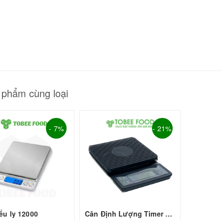
GUYÊN LIỆU PHA
HẾ - TOBEE FOOD
2.000₫
25.000₫
 phẩm cùng loại
- 7%
- 21%
ểu ly 12000
Cân Định Lượng Timer Scale (tốt)