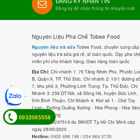
ĐĂNG KÝ NHẬN TIN
Đăng ký để nhận thông tin khuyến mãi
Nguyên Liệu Pha Chế Tobee Food
Nguyên liệu trà sữa
Tobee Food, chuyên cung cấp
nguyên liệu trà sữa giá rẻ, sỉ toàn quốc. Dạy pha ch
miễn phí cho khách hàng, Giao hàng toàn quốc
Địa Chỉ:
Chi nhánh 1: 79 Tăng Nhơn Phú, Phước Lo
B, Quận 9, TP. Thủ Đức, Chi nhánh 2: 10/1 đường s
7, khu phố 3, Phường Linh Trung, Tp. Thủ Đức, Chi
Nhánh 3: 259 DT766, xã Đông Hà, huyện Đức Linh,
tỉnh Bình Thuận, Chi Nhánh 4: Kiot số 1 - Chợ Túy
Loan - Đường Quảng Xương - Hòa Phong - Hòa Van
- TP. Đà Nẵng
0932085558
MST:
0316297519 do SKHDT Tp Hồ Chí Minh cấp
ngày 28/05/2020
Hotline:
0935 688 198
/
034 966 3735