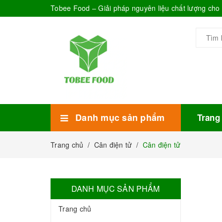
Tobee Food – Giải pháp nguyên liệu chất lượng ch
Danh mục sản phẩm
Trang
Xem thêm
Bánh Kẹo
Combo trà sữa
Thực phẩm đóng hộp
Mứt sinh tố
Bột Sữa
Topping Trà Sữa
Trang chủ
/
Cân điện tử
/
Cân điện tử
DANH MỤC SẢN PHẨM
Trang chủ