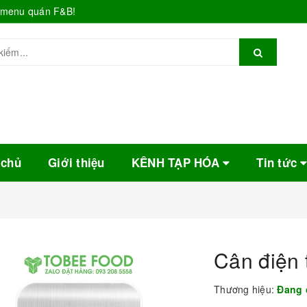
o menu quán F&B!
 chủ
Giới thiệu
KÊNH TẠP HÓA
Tin tức
Cân điện 
Thương hiệu:
Đang 