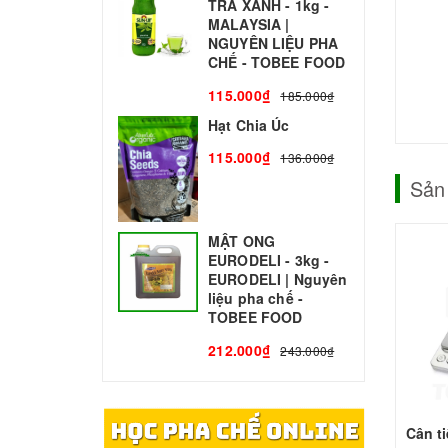
TRÀ XANH - 1kg -
N
MALAYSIA |
C
NGUYÊN LIỆU PHA
1
CHẾ - TOBEE FOOD
115.000₫
185.000₫
Hạt Chia Úc
115.000₫
136.000₫
Sản
MẬT ONG
EURODELI - 3kg -
EURODELI | Nguyên
liệu pha chế -
TOBEE FOOD
212.000₫
243.000₫
Cân ti