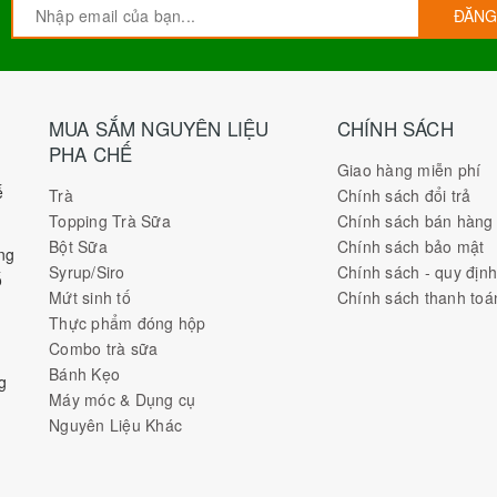
ĐĂNG
MUA SẮM NGUYÊN LIỆU
CHÍNH SÁCH
PHA CHẾ
Giao hàng miễn phí
ế
Trà
Chính sách đổi trả
Topping Trà Sữa
Chính sách bán hàng
Bột Sữa
Chính sách bảo mật
ng
Syrup/Siro
Chính sách - quy địn
ố
Mứt sinh tố
Chính sách thanh toá
Thực phẩm đóng hộp
Combo trà sữa
Bánh Kẹo
g
Máy móc & Dụng cụ
Nguyên Liệu Khác