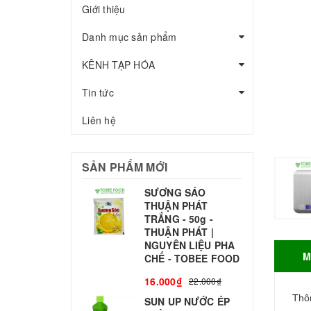
Giới thiệu
Danh mục sản phẩm
KÊNH TẠP HÓA
Tin tức
Liên hệ
SẢN PHẨM MỚI
SƯƠNG SÁO
THUẬN PHÁT
T
TRẮNG - 50g -
T
THUẬN PHÁT |
S
NGUYÊN LIỆU PHA
M
CHẾ - TOBEE FOOD
3
16.000₫
22.000₫
Thôn
SUN UP NƯỚC ÉP
B