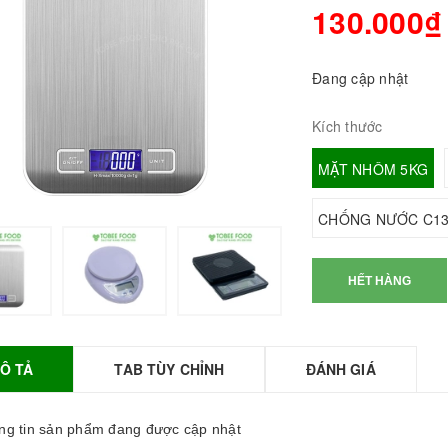
130.000₫
Đang cập nhật
Kích thước
MẶT NHÔM 5KG
CHỐNG NƯỚC C13
BỘT SỮA TOBEE
HẾT HÀNG
HANH VỊ - 300g -
OBEE FOOD | Bột
ữa làm Trà Sữa -
TOBEE FOOD
Ô TẢ
TAB TÙY CHỈNH
ĐÁNH GIÁ
0.000₫
36.000₫
HỒNG TRÀ ĐẶC
g tin sản phẩm đang được cập nhật
IỆT 50G - ROYAL I