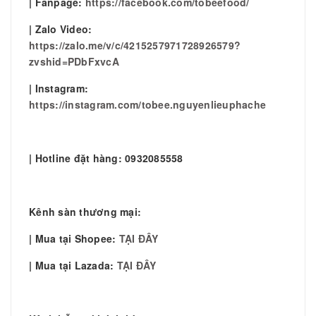
| Fanpage:
https://facebook.com/tobeefood/
| Zalo Video:
https://zalo.me/v/c/4215257971728926579?
zvshid=PDbFxvcA
| Instagram:
https://instagram.com/tobee.nguyenlieuphache
| Hotline đặt hàng: 0932085558
Kênh sàn thương mại:
| Mua tại Shopee:
TẠI ĐÂY
| Mua tại Lazada:
TẠI ĐÂY