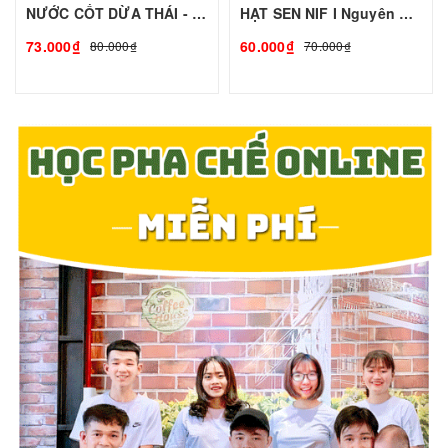
NƯỚC CỐT DỪA THÁI - 1L - CHAOKOH | Nguyên liệu pha chế - TOBEE FOOD
HẠT SEN NIF I Nguyên Liệu Pha Chế - Tobee Food
73.000₫
60.000₫
80.000₫
70.000₫