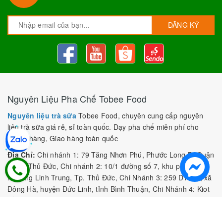
ĐĂNG KÝ
Nguyên Liệu Pha Chế Tobee Food
Nguyên liệu trà sữa
Tobee Food, chuyên cung cấp nguyên
liệu trà sữa giá rẻ, sỉ toàn quốc. Dạy pha chế miễn phí cho
khách hàng, Giao hàng toàn quốc
Địa Chỉ:
Chi nhánh 1: 79 Tăng Nhơn Phú, Phước Long B, Quận
9, TP. Thủ Đức, Chi nhánh 2: 10/1 đường số 7, khu phố 3,
Phường Linh Trung, Tp. Thủ Đức, Chi Nhánh 3: 259 DT766, xã
Đông Hà, huyện Đức Linh, tỉnh Bình Thuận, Chi Nhánh 4: Kiot
số 1 - Chợ Túy Loan - Đường Quảng Xương - Hòa Phong - Hòa
Vang - TP. Đà Nẵng