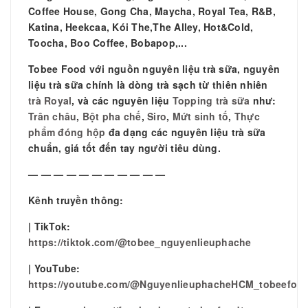
Coffee House, Gong Cha, Maycha, Royal Tea, R&B,
Katina, Heekcaa, Kói The,The Alley, Hot&Cold,
Toocha, Boo Coffee, Bobapop,...
Tobee Food với nguồn nguyên liệu trà sữa, nguyên
liệu trà sữa chính là dòng trà sạch từ thiên nhiên
trà Royal
, và các nguyên liệu
Topping trà sữa
như:
Trân châu
,
Bột pha chế
,
Siro
,
Mứt sinh tố
,
Thực
phẩm đóng hộp
đa dạng các nguyên liệu trà sữa
chuẩn, giá tốt đến tay người tiêu dùng.
— — — — — — — — — — —
Kênh truyền thông:
| TikTok:
https://tiktok.com/@tobee_nguyenlieuphache
| YouTube:
https://youtube.com/@NguyenlieuphacheHCM_tobeefoo