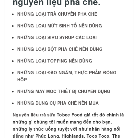
nguyên liệu pha chế.
NHỮNG LOẠI TRÀ CHUYÊN PHA CHẾ
NHỮNG LOẠI MỨT SINH TỐ NÊN DÙNG
NHỮNG LOẠI SIRO SYRUP CÁC LOẠI
NHỮNG LOẠI BỘT PHA CHẾ NÊN DÙNG
NHỮNG LOẠI TOPPING NÊN DÙNG
NHỮNG LOẠI ĐÀO NGÂM, THỰC PHẨM ĐÓNG
HỘP
NHỮNG MÁY MÓC THIẾT BỊ CHUYÊN DỤNG
NHỮNG DỤNG CỤ PHA CHẾ NÊN MUA
Nguyên liệu trà sữa
Tobee Food giá tốt đó chính là
những gì chúng tôi muốn mang đến cho bạn,
những ly thức uống tuyệt vời như nhãn hàng nổi
tiếng như Phúc Long, Highlands, Toco Toco, The