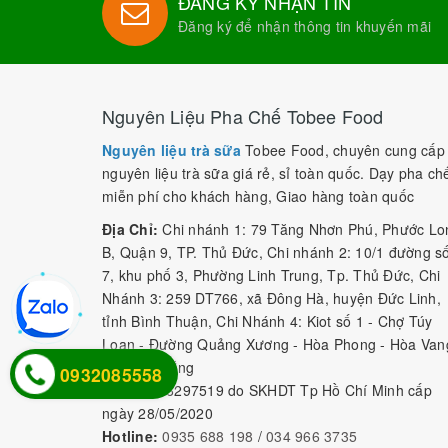
ĐĂNG KÝ NHẬN TIN
Đăng ký để nhận thông tin khuyến mãi
Nguyên Liệu Pha Chế Tobee Food
Nguyên liệu trà sữa
Tobee Food, chuyên cung cấp
nguyên liệu trà sữa giá rẻ, sỉ toàn quốc. Dạy pha ch
miễn phí cho khách hàng, Giao hàng toàn quốc
Địa Chỉ:
Chi nhánh 1: 79 Tăng Nhơn Phú, Phước Lo
B, Quận 9, TP. Thủ Đức, Chi nhánh 2: 10/1 đường s
7, khu phố 3, Phường Linh Trung, Tp. Thủ Đức, Chi
Nhánh 3: 259 DT766, xã Đông Hà, huyện Đức Linh,
tỉnh Bình Thuận, Chi Nhánh 4: Kiot số 1 - Chợ Túy
Loan - Đường Quảng Xương - Hòa Phong - Hòa Van
- TP. Đà Nẵng
0932085558
MST:
0316297519 do SKHDT Tp Hồ Chí Minh cấp
ngày 28/05/2020
Hotline:
0935 688 198
/
034 966 3735