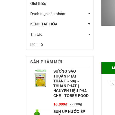
Giới thiệu
Danh mục sản phẩm
KÊNH TẠP HÓA
Tin tức
Liên hệ
SẢN PHẨM MỚI
M
SƯƠNG SÁO
THUẬN PHÁT
T
TRẮNG - 50g -
T
Thôn
THUẬN PHÁT |
S
NGUYÊN LIỆU PHA
CHẾ - TOBEE FOOD
3
16.000₫
22.000₫
SUN UP NƯỚC ÉP
B