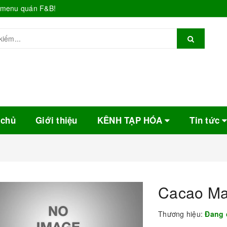
o menu quán F&B!
 chủ
Giới thiệu
KÊNH TẠP HÓA
Tin tức
Cacao Ma
Thương hiệu:
Đang 