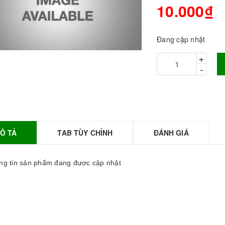
10.000₫
Đang cập nhật
+
-
Ô TẢ
TAB TÙY CHỈNH
ĐÁNH GIÁ
BỘT SỮA TOBEE
HANH VỊ - 300g -
OBEE FOOD | Bột
g tin sản phẩm đang được cập nhật
ữa làm Trà Sữa -
TOBEE FOOD
0.000₫
36.000₫
HỒNG TRÀ ĐẶC
IỆT 50G - ROYAL I