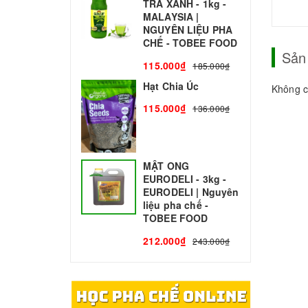
TRÀ XANH - 1kg -
N
MALAYSIA |
C
NGUYÊN LIỆU PHA
1
CHẾ - TOBEE FOOD
Sản
115.000₫
185.000₫
Hạt Chia Úc
Không c
115.000₫
136.000₫
MẬT ONG
EURODELI - 3kg -
EURODELI | Nguyên
liệu pha chế -
TOBEE FOOD
212.000₫
243.000₫