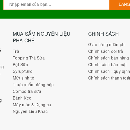
ĐĂNG
MUA SẮM NGUYÊN LIỆU
CHÍNH SÁCH
PHA CHẾ
Giao hàng miễn phí
ế
Trà
Chính sách đổi trả
Topping Trà Sữa
Chính sách bán hàng
Bột Sữa
Chính sách bảo mật
ng
Syrup/Siro
Chính sách - quy địn
ố
Mứt sinh tố
Chính sách thanh toá
Thực phẩm đóng hộp
Combo trà sữa
Bánh Kẹo
g
Máy móc & Dụng cụ
Nguyên Liệu Khác