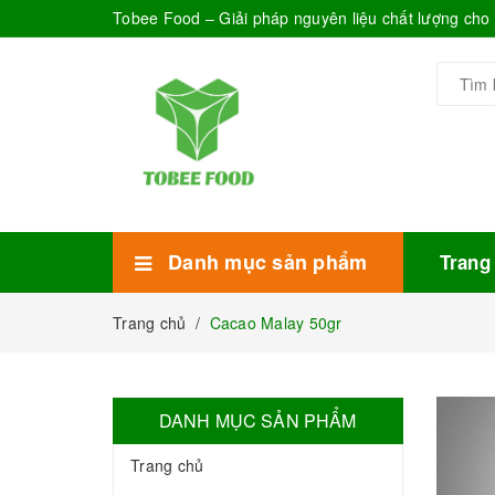
Tobee Food – Giải pháp nguyên liệu chất lượng ch
Danh mục sản phẩm
Trang
Xem thêm
Bánh Kẹo
Combo trà sữa
Thực phẩm đóng hộp
Mứt sinh tố
Bột Sữa
Topping Trà Sữa
Trang chủ
/
Cacao Malay 50gr
DANH MỤC SẢN PHẨM
Trang chủ