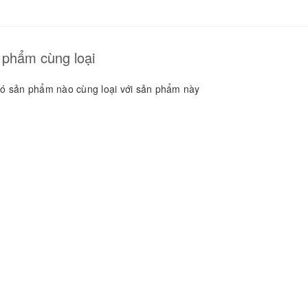
GUYÊN LIỆU PHA
HẾ - TOBEE FOOD
2.000₫
25.000₫
 phẩm cùng loại
ó sản phẩm nào cùng loại với sản phẩm này