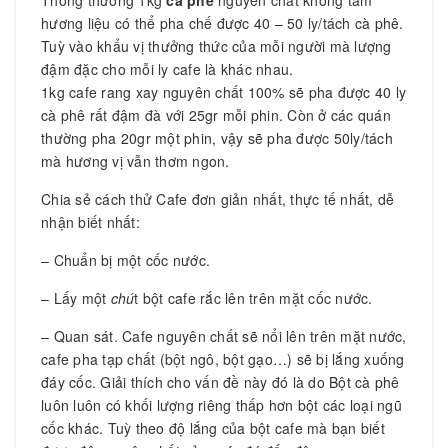
hương liệu có thể pha chế được 40 – 50 ly/tách cà phê.
Tuỳ vào khẩu vị thưởng thức của mỗi người mà lượng
đậm đặc cho mỗi ly cafe là khác nhau.
1kg cafe rang xay nguyên chất 100% sẽ pha được 40 ly
cà phê rất đậm đà với 25gr mỗi phin. Còn ở các quán
thường pha 20gr một phin, vậy sẽ pha được 50ly/tách
mà hương vị vẫn thơm ngon.
Chia sẻ cách thử Cafe đơn giản nhất, thực tế nhất, dễ
nhận biết nhất:
– Chuẩn bị một cốc nước.
– Lấy một
chú
t bột cafe rắc lên trên mặt cốc nước.
– Quan sát. Cafe nguyên chất sẽ nổi lên trên mặt nước,
cafe pha tạp chất (bột ngô, bột gạo…) sẽ bị lắng xuống
đáy cốc. Giải thích cho vấn đề này đó là do Bột cà phê
luôn luôn có khối lượng riêng thấp hơn bột các loại ngũ
cốc khác. Tuỳ theo độ lắng của bột cafe mà bạn biết