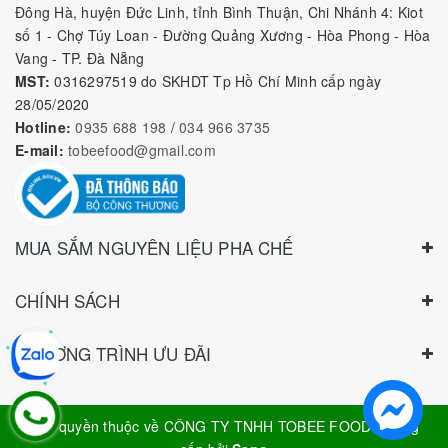
Đông Hà, huyện Đức Linh, tỉnh Bình Thuận, Chi Nhánh 4: Kiot
số 1 - Chợ Túy Loan - Đường Quảng Xương - Hòa Phong - Hòa
Vang - TP. Đà Nẵng
MST:
0316297519 do SKHDT Tp Hồ Chí Minh cấp ngày
28/05/2020
Hotline:
0935 688 198
/
034 966 3735
E-mail:
tobeefood@gmail.com
MUA SẮM NGUYÊN LIỆU PHA CHẾ
CHÍNH SÁCH
CHƯƠNG TRÌNH ƯU ĐÃI
Bản quyền thuộc về
CÔNG TY TNHH TOBEE FOOD
|
Cung