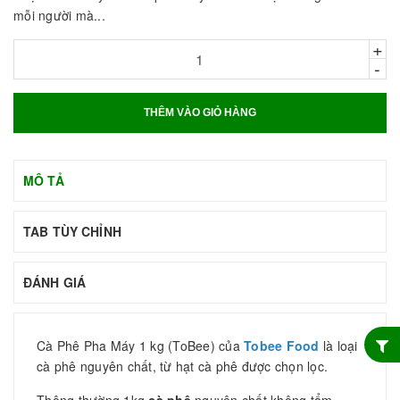
mỗi người mà...
+
-
THÊM VÀO GIỎ HÀNG
MÔ TẢ
TAB TÙY CHỈNH
ĐÁNH GIÁ
Cà Phê Pha Máy 1 kg (ToBee) của
Tobee Food
là loại
cà phê nguyên chất, từ hạt cà phê được chọn lọc.
Thông thường 1kg
cà phê
nguyên chất không tẩm