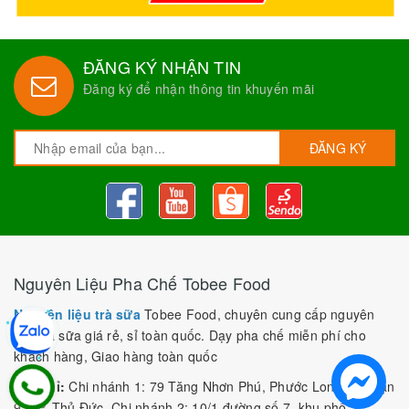
ĐĂNG KÝ NHẬN TIN
Đăng ký để nhận thông tin khuyến mãi
ĐĂNG KÝ
Nguyên Liệu Pha Chế Tobee Food
Nguyên liệu trà sữa
Tobee Food, chuyên cung cấp nguyên
liệu trà sữa giá rẻ, sỉ toàn quốc. Dạy pha chế miễn phí cho
khách hàng, Giao hàng toàn quốc
Địa Chỉ:
Chi nhánh 1: 79 Tăng Nhơn Phú, Phước Long B, Quận
9, TP. Thủ Đức, Chi nhánh 2: 10/1 đường số 7, khu phố 3,