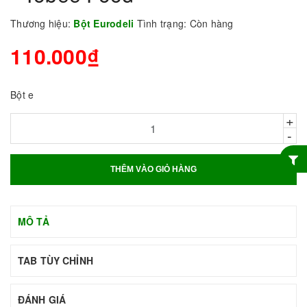
Thương hiệu:
Bột Eurodeli
Tình trạng:
Còn hàng
110.000₫
Bột e
+
-
THÊM VÀO GIỎ HÀNG
MÔ TẢ
TAB TÙY CHỈNH
ĐÁNH GIÁ