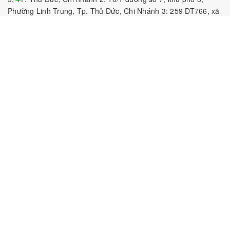
Phường Linh Trung, Tp. Thủ Đức, Chi Nhánh 3: 259 DT766, xã
Đông Hà, huyện Đức Linh, tỉnh Bình Thuận, Chi Nhánh 4: Kiot
số 1 - Chợ Túy Loan - Đường Quảng Xương - Hòa Phong - Hòa
Vang - TP. Đà Nẵng
MST:
0316297519 do SKHDT Tp Hồ Chí Minh cấp ngày
28/05/2020
Hotline:
0935 688 198
/
034 966 3735
E-mail:
tobeefood@gmail.com
MUA SẮM NGUYÊN LIỆU PHA CHẾ
CHÍNH SÁCH
CHƯƠNG TRÌNH ƯU ĐÃI