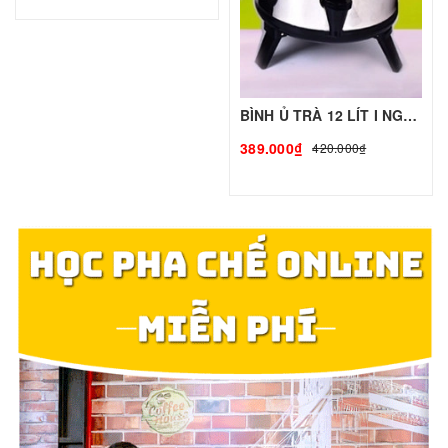
BÌNH Ủ TRÀ 12 LÍT I NGUYÊN LIỆU PHA CHẾ - TOBEE FOOD
389.000₫
420.000₫