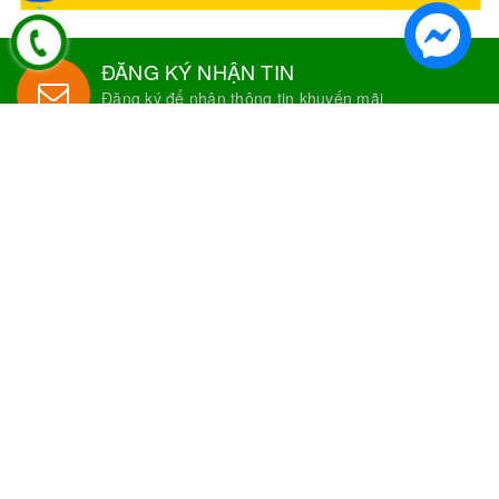
ĐĂNG KÝ NHẬN TIN
Đăng ký để nhận thông tin khuyến mãi
ĐĂNG KÝ
Nguyên Liệu Pha Chế Tobee Food
Nguyên liệu trà sữa
Tobee Food, chuyên cung cấp nguyên
liệu trà sữa giá rẻ, sỉ toàn quốc. Dạy pha chế miễn phí cho
khách hàng, Giao hàng toàn quốc
Địa Chỉ:
Chi nhánh 1: 79 Tăng Nhơn Phú, Phước Long B, Quận
9, TP. Thủ Đức, Chi nhánh 2: 10/1 đường số 7, khu phố 3,