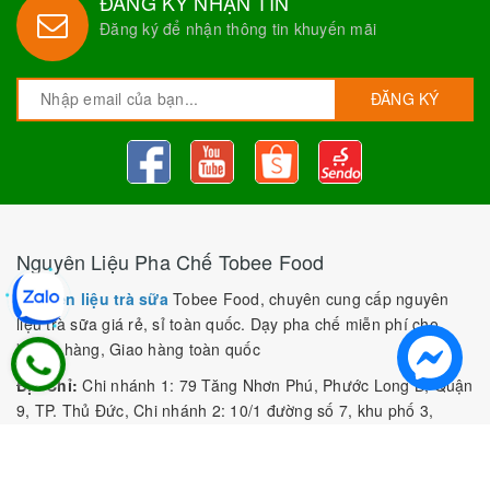
ĐĂNG KÝ NHẬN TIN
Đăng ký để nhận thông tin khuyến mãi
ĐĂNG KÝ
Nguyên Liệu Pha Chế Tobee Food
Nguyên liệu trà sữa
Tobee Food, chuyên cung cấp nguyên
liệu trà sữa giá rẻ, sỉ toàn quốc. Dạy pha chế miễn phí cho
khách hàng, Giao hàng toàn quốc
Địa Chỉ:
Chi nhánh 1: 79 Tăng Nhơn Phú, Phước Long B, Quận
9, TP. Thủ Đức, Chi nhánh 2: 10/1 đường số 7, khu phố 3,
Phường Linh Trung, Tp. Thủ Đức, Chi Nhánh 3: 259 DT766, xã
Đông Hà, huyện Đức Linh, tỉnh Bình Thuận, Chi Nhánh 4: Kiot
số 1 - Chợ Túy Loan - Đường Quảng Xương - Hòa Phong - Hòa