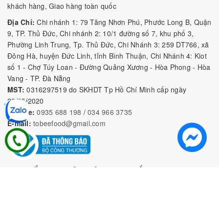
khách hàng, Giao hàng toàn quốc
Địa Chỉ:
Chi nhánh 1: 79 Tăng Nhơn Phú, Phước Long B, Quận
9, TP. Thủ Đức, Chi nhánh 2: 10/1 đường số 7, khu phố 3,
Phường Linh Trung, Tp. Thủ Đức, Chi Nhánh 3: 259 DT766, xã
Đông Hà, huyện Đức Linh, tỉnh Bình Thuận, Chi Nhánh 4: Kiot
số 1 - Chợ Túy Loan - Đường Quảng Xương - Hòa Phong - Hòa
Vang - TP. Đà Nẵng
MST:
0316297519 do SKHDT Tp Hồ Chí Minh cấp ngày
28/05/2020
Hotline:
0935 688 198
/
034 966 3735
E-mail:
tobeefood@gmail.com
MUA SẮM NGUYÊN LIỆU PHA CHẾ
CHÍNH SÁCH