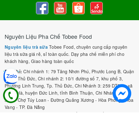
Nguyên Liệu Pha Chế Tobee Food
Nguyên liệu trà sữa
Tobee Food, chuyên cung cấp nguyên
liệu trà sữa giá rẻ, sỉ toàn quốc. Dạy pha chế miễn phí cho
khách hàng, Giao hàng toàn quốc
Địa Chỉ:
Chi nhánh 1: 79 Tăng Nhơn Phú, Phước Long B, Quận
9, TP. Thủ Đức, Chi nhánh 2: 10/1 đường số 7, khu phố 3,
Phường Linh Trung, Tp. Thủ Đức, Chi Nhánh 3: 259 DT766, xã
Đông Hà, huyện Đức Linh, tỉnh Bình Thuận, Chi Nhánh 4: Kiot
số 1 - Chợ Túy Loan - Đường Quảng Xương - Hòa Phong - Hòa
Vang - TP. Đà Nẵng
MST:
0316297519 do SKHDT Tp Hồ Chí Minh cấp ngày
28/05/2020
Hotline:
0935 688 198
/
034 966 3735
E-mail:
tobeefood@gmail.com