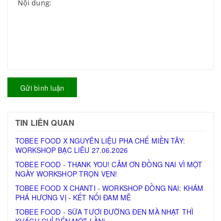
Gửi bình luận
TIN LIÊN QUAN
TOBEE FOOD X NGUYÊN LIỆU PHA CHẾ MIỀN TÂY:
WORKSHOP BẠC LIÊU 27.06.2026
TOBEE FOOD - THANK YOU! CẢM ƠN ĐỒNG NAI VÌ MỘT
NGÀY WORKSHOP TRỌN VẸN!
TOBEE FOOD X CHANTI - WORKSHOP ĐỒNG NAI: KHÁM
PHÁ HƯƠNG VỊ - KẾT NỐI ĐAM MÊ
TOBEE FOOD - SỮA TƯƠI ĐƯỜNG ĐEN MÀ NHẠT THÌ
KHÁCH CHỈ ĐẾN MỘT LẦN!