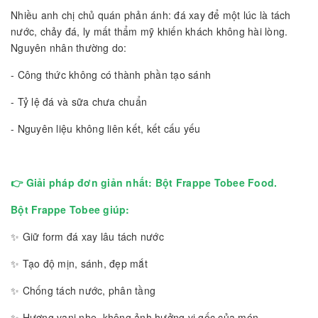
Nhiều anh chị chủ quán phản ánh: đá xay để một lúc là tách
nước, chảy đá, ly mất thẩm mỹ khiến khách không hài lòng.
Nguyên nhân thường do:
- Công thức không có thành phần tạo sánh
- Tỷ lệ đá và sữa chưa chuẩn
- Nguyên liệu không liên kết, kết cấu yếu
👉 Giải pháp đơn giản nhất: Bột Frappe Tobee Food.
Bột Frappe Tobee giúp:
✨ Giữ form đá xay lâu tách nước
✨ Tạo độ mịn, sánh, đẹp mắt
✨ Chống tách nước, phân tầng
✨ Hương vani nhẹ, không ảnh hưởng vị gốc của món.