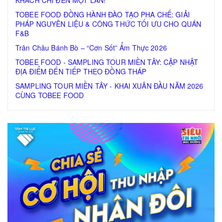
TOBEE FOOD ĐỒNG HÀNH ĐÀO TẠO PHA CHẾ: GIẢI
PHÁP NGUYÊN LIỆU & CÔNG THỨC TỐI ƯU CHO QUÁN
F&B
Trân Châu Bánh Bò – “Cơn Sốt” Ẩm Thực 2026
TOBEE FOOD - SAMPLING TOUR MIỀN TÂY: CẬP NHẬT
ĐỊA ĐIỂM ĐẾN TIẾP THEO ĐỒNG THÁP
SAMPLING TOUR MIỀN TÂY - KHAI XUÂN ĐẦU NĂM 2026
CÙNG TOBEE FOOD