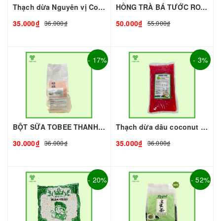
Thạch dừa Nguyên vị Coconut 1kg I Nguyên Liệu Pha Chế - Tobee Food
HỒNG TRÀ BÁ TƯỚC ROYAL (gói 500g)
35.000₫
50.000₫
36.000₫
55.000₫
- 17%
- 3%
BỘT SỮA TOBEE THANH VỊ - 300g - TOBEE FOOD | Bột Sữa làm Trà Sữa - TOBEE FOOD
Thạch dừa dâu coconut 1kg I Nguyên Liệu Pha Chế - Tobee Food
30.000₫
35.000₫
36.000₫
36.000₫
- 20%
- 52%