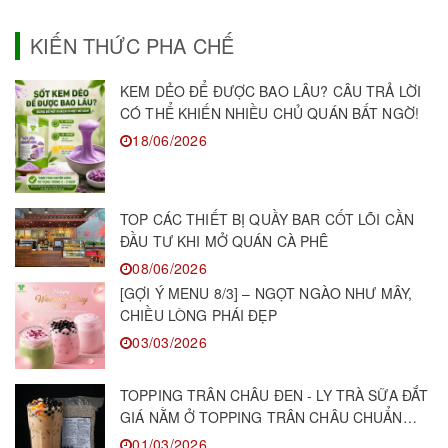
KIẾN THỨC PHA CHẾ
KEM DẺO ĐỂ ĐƯỢC BAO LÂU? CÂU TRẢ LỜI
CÓ THỂ KHIẾN NHIỀU CHỦ QUÁN BẤT NGỜ!
18/06/2026
TOP CÁC THIẾT BỊ QUẦY BAR CỐT LÕI CẦN
ĐẦU TƯ KHI MỞ QUÁN CÀ PHÊ
08/06/2026
[GỢI Ý MENU 8/3] – NGỌT NGÀO NHƯ MÂY,
CHIỀU LÒNG PHÁI ĐẸP
03/03/2026
TOPPING TRÂN CHÂU ĐEN - LY TRÀ SỮA ĐẮT
GIÁ NẰM Ở TOPPING TRÂN CHÂU CHUẨN
NGON!
01/03/2026