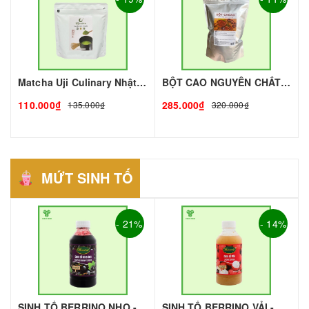
Matcha Uji Culinary Nhật gói 100gr | Nguyên liệu pha chế - TOBEE FOOD
BỘT CAO NGUYÊN CHẤT THƯỢNG HẠNG - 1KG I TOBEE FOOD
110.000₫
285.000₫
135.000₫
320.000₫
MỨT SINH TỐ
- 21%
- 14%
SINH TỐ BERRINO NHO - 1L - BERRINO | Mứt - Sinh Tố làm Trà Sữa - TOBEE FOOD
SINH TỐ BERRINO VẢI - 1L - BERRINO | Mứt - Sinh Tố làm Trà Sữa - TOBEE FOOD