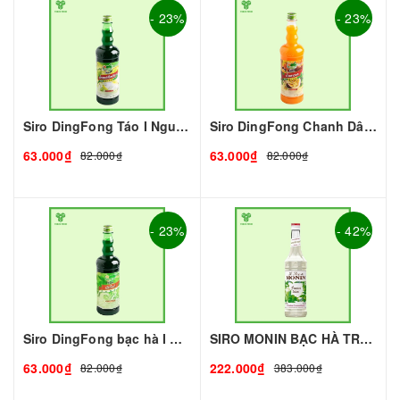
- 23%
- 23%
Siro DingFong Táo I Nguyên Liệu Pha Chế - Tobee Food
Siro DingFong Chanh Dây I Nguyên Liệu Pha Chế - Tobee Food
63.000₫
63.000₫
82.000₫
82.000₫
- 23%
- 42%
Siro DingFong bạc hà I Nguyên Liệu Pha Chế - Tobee Food
SIRO MONIN BẠC HÀ TRẮNG - 700ML - MONIN | Nguyên liệu pha chế - TOBEE FOOD
63.000₫
222.000₫
82.000₫
383.000₫