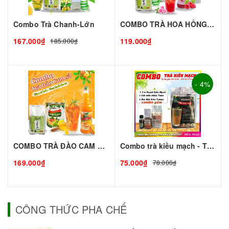
Combo Trà Chanh-Lớn
COMBO TRÀ HOA HỒNG - Thơm Ngon Mê Ly
167.000₫
119.000₫
185.000₫
- 4%
COMBO TRÀ ĐÀO CAM SẢ - Giải Nhiệt Mùa Hè
Combo trà kiều mạch - TC đen
169.000₫
75.000₫
78.000₫
CÔNG THỨC PHA CHẾ