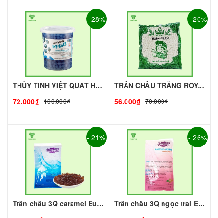
- 28%
- 20%
THỦY TINH VIỆT QUẤT HÙNG CHƯƠNG - 1kg | Topping làm Trà Sữa - TOBEE FOOD
TRÂN CHÂU TRẮNG ROYAL - 500g - ROYAL | Topping làm Trà Sữa - TOBEE FOOD
72.000₫
56.000₫
100.000₫
70.000₫
- 21%
- 26%
Trân châu 3Q caramel Eurodeli I Nguyên Liệu Pha Chế - Tobee Food
Trân châu 3Q ngọc trai Eurodeli I Nguyên Liệu Pha Chế - Tobee Food