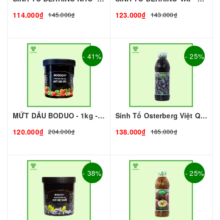
114.000₫
123.000₫
145.000₫
143.000₫
- 41%
- 25%
MỨT DÂU BODUO - 1kg - DOBUO | Mứt - Sinh Tố làm Trà Sữa - TOBEE FOOD
Sinh Tố Osterberg Việt Quất I Nguyên Liệu Pha Chế - Trà Trái Cây - Tobee Food
120.000₫
138.000₫
204.000₫
185.000₫
- 38%
- 25%