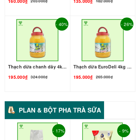
160.000₫
135.000₫
203.000₫
182.000₫
- 40%
- 26%
Thạch dừa chanh dây 4kg I Nguyên Liệu Pha Chế - Tobee Food
Thạch dừa EuroDeli 4kg I Nguyên Liệu Pha Chế - Tobee Food
195.000₫
195.000₫
324.000₫
265.000₫
PLAN & BỘT PHA TRÀ SỮA
- 17%
- 9%