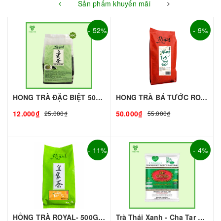
Sản phẩm khuyến mãi
- 52%
- 9%
HỒNG TRÀ ĐẶC BIỆT 50G - ROYAL I NGUYÊN LIỆU PHA CHẾ - TOBEE FOOD
HỒNG TRÀ BÁ TƯỚC ROYAL (gói 500g)
12.000₫
50.000₫
25.000₫
55.000₫
- 11%
- 4%
HỒNG TRÀ ROYAL- 500G | NGUYÊN LIỆU PHA CHẾ - TOBEE FOOD
Trà Thái Xanh - Cha Tar Mua Thái Lan Cao Cấp I Nguyên Liệu Pha Chế - TOBEE FOOD