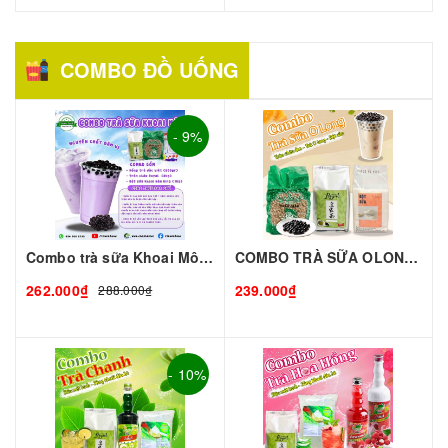
COMBO ĐỒ UỐNG
- 9%
Combo trà sữa Khoai Môn-Lớn
COMBO TRÀ SỮA OLONG Chuẩn Vị Đài Loan – Thơm Ngon Độc Đáo – Combo Tiện Lợi
262.000₫
239.000₫
288.000₫
- 10%