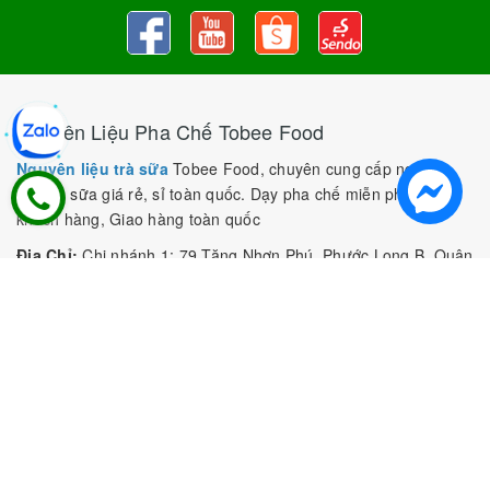
Nguyên Liệu Pha Chế Tobee Food
Nguyên liệu trà sữa
Tobee Food, chuyên cung cấp nguyên
liệu trà sữa giá rẻ, sỉ toàn quốc. Dạy pha chế miễn phí cho
khách hàng, Giao hàng toàn quốc
Địa Chỉ:
Chi nhánh 1: 79 Tăng Nhơn Phú, Phước Long B, Quận
9, TP. Thủ Đức, Chi nhánh 2: 10/1 đường số 7, khu phố 3,
Phường Linh Trung, Tp. Thủ Đức, Chi Nhánh 3: 259 DT766, xã
Đông Hà, huyện Đức Linh, tỉnh Bình Thuận, Chi Nhánh 4: Kiot
số 1 - Chợ Túy Loan - Đường Quảng Xương - Hòa Phong - Hòa
Vang - TP. Đà Nẵng
MST:
0316297519 do SKHDT Tp Hồ Chí Minh cấp ngày
28/05/2020
Hotline:
0935 688 198
/
034 966 3735
E-mail:
tobeefood@gmail.com