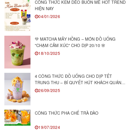
CÔNG THỨC KEM DẺO BUÔN MÊ HOT TREND
HIỆN NAY
04/01/2026
💚 MATCHA MÂY HỒNG – MÓN ĐỒ UỐNG
"CHẠM CẢM XÚC" CHO DỊP 20/10 🌸
18/10/2025
4 CÔNG THỨC ĐỒ UỐNG CHO DỊP TẾT
TRUNG THU – BÍ QUYẾT HÚT KHÁCH QUÁN
F&B
26/09/2025
CÔNG THỨC PHA CHẾ TRÀ ĐÀO
19/07/2024