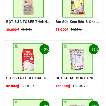
BỘT SỮA TOBEE THANH VỊ - 300g - TOBEE FOOD | Bột Sữa làm Trà Sữa - TOBEE FOOD
Bột Sữa Kem Béo B-One 1Kg I Nguyên Liệu Pha Chế - Tobee Food
30.000₫
73.000₫
36.000₫
80.000₫
- 15%
- 13%
BỘT SỮA TOBEE CAO CẤP - 1KG | NGUYÊN LIỆU PHA CHẾ
BỘT KHOAI MÔN UỐNG KING - 1kg - KING | Nguyên liệu pha chế - TOBEE FOOD
92.000₫
156.000₫
108.000₫
179.000₫
- 19%
- 11%