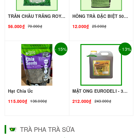
TRÂN CHÂU TRẮNG ROYAL - 500g - ROYAL | Topping làm Trà Sữa - TOBEE FOOD
HỒNG TRÀ ĐẶC BIỆT 50G - ROYAL I NGUYÊN LIỆU PHA CHẾ - TOBEE FOOD
56.000₫
12.000₫
70.000₫
25.000₫
- 15%
- 13%
Hạt Chia Úc
MẬT ONG EURODELI - 3kg - EURODELI | Nguyên liệu pha chế - TOBEE FOOD
115.000₫
212.000₫
136.000₫
243.000₫
TRÀ PHA TRÀ SỮA