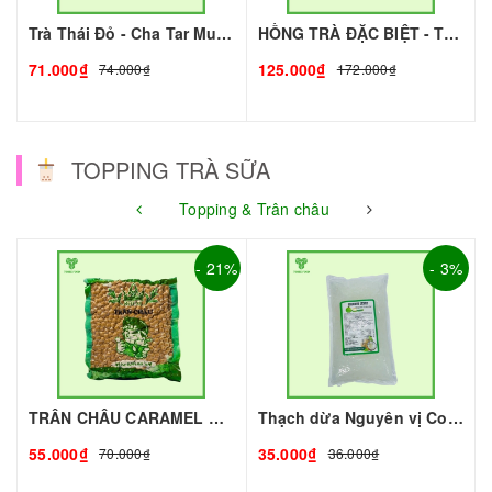
Trà Thái Đỏ - Cha Tar Mua Thái Lan Cao Cấp I Nguyên Liệu Pha Chế - Tobee Food
HỒNG TRÀ ĐẶC BIỆT - TRÀ XUÂN THỊNH I NGUYÊN LIỆU PHA CHẾ - TOBEE FOOD
71.000₫
125.000₫
74.000₫
172.000₫
TOPPING TRÀ SỮA
Topping & Trân châu
- 21%
- 3%
TRÂN CHÂU CARAMEL ROYAL - 2kg - ROYAL | Topping làm Trà Sữa - TOBEE FOOD
Thạch dừa Nguyên vị Coconut 1kg I Nguyên Liệu Pha Chế - Tobee Food
55.000₫
35.000₫
70.000₫
36.000₫