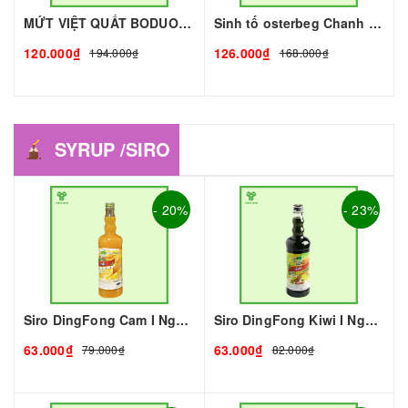
MỨT VIỆT QUẤT BODUO- 1kg - BODUO | Mứt - Sinh Tố làm Trà Sữa - TOBEE FOOD
Sinh tố osterbeg Chanh Dây 1L I Nguyên Liệu Pha Chế - Trà Trái Cây - Tobee Food
120.000₫
126.000₫
194.000₫
168.000₫
SYRUP /SIRO
- 20%
- 23%
Siro DingFong Cam I Nguyên Liệu Pha Chế - Tobee Food
Siro DingFong Kiwi I Nguyên Liệu Pha Chế - Tobee Food
63.000₫
63.000₫
79.000₫
82.000₫