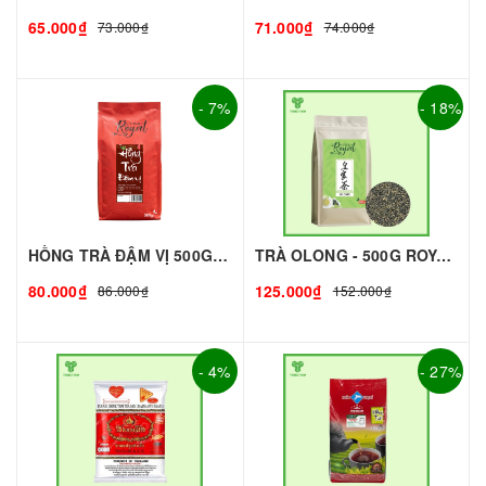
65.000₫
71.000₫
73.000₫
74.000₫
- 7%
- 18%
HỒNG TRÀ ĐẬM VỊ 500G - ROYAL I NGUYÊN LIỆU PHA CHẾ - TOBEE FOOD
TRÀ OLONG - 500G ROYAL I NGUYÊN LIỆU PHA CHẾ - TOBEE FOOD
80.000₫
125.000₫
86.000₫
152.000₫
- 4%
- 27%