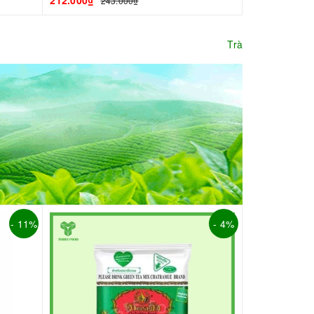
212.000₫
243.000₫
Trà
- 11%
- 4%