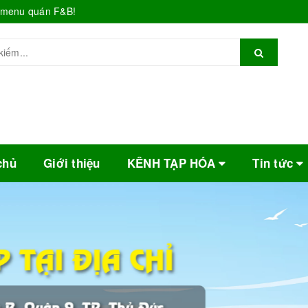
o menu quán F&B!
chủ
Giới thiệu
KÊNH TẠP HÓA
Tin tức