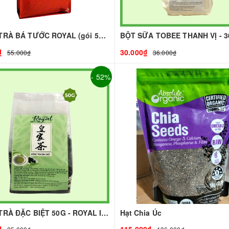
HỒNG TRÀ BÁ TƯỚC ROYAL (gói 500g)
₫
30.000₫
55.000₫
36.000₫
- 52%
HỒNG TRÀ ĐẶC BIỆT 50G - ROYAL I NGUYÊN LIỆU PHA CHẾ - TOBEE FOOD
Hạt Chia Úc