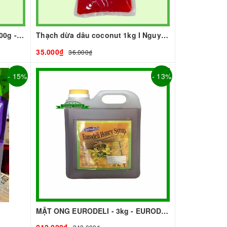
BỘT SỮA TOBEE THANH VỊ - 300g - TOBEE FOOD | Bột Sữa làm Trà Sữa - TOBEE FOOD
Thạch dừa dâu coconut 1kg I Nguyên Liệu Pha Chế - Tobee Food
35.000₫
36.000₫
- 15%
- 13%
MẬT ONG EURODELI - 3kg - EURODELI | Nguyên liệu pha chế - TOBEE FOOD