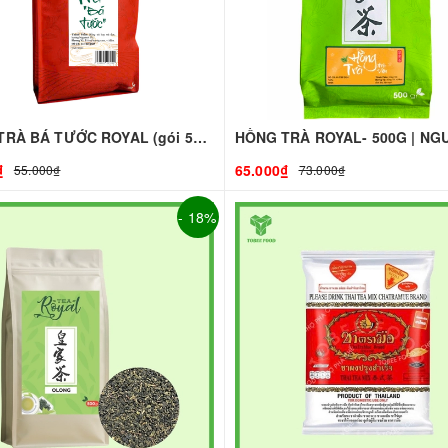
HỒNG TRÀ BÁ TƯỚC ROYAL (gói 500g)
₫
65.000₫
55.000₫
73.000₫
- 18%