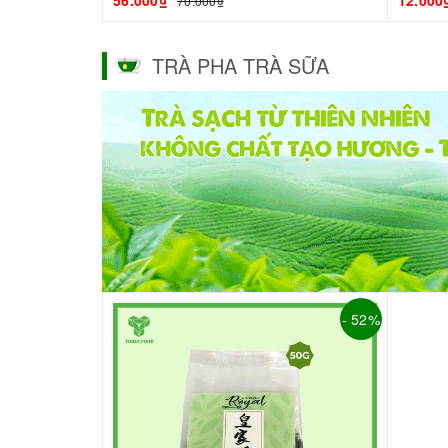
56.000₫
12.000
70.000₫
TRÀ PHA TRÀ SỮA
- 52%