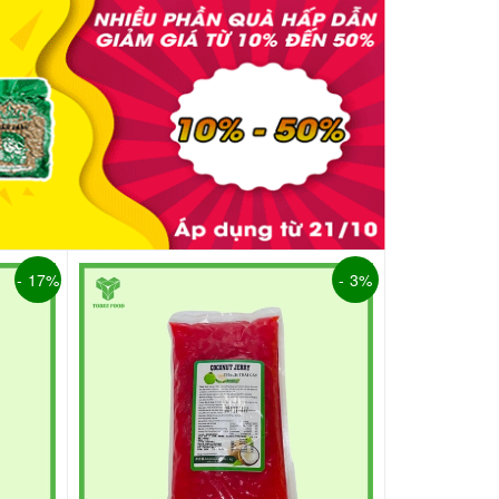
- 17%
- 3%