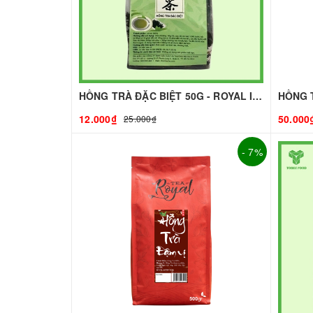
HỒNG TRÀ ĐẶC BIỆT 50G - ROYAL I NGUYÊN LIỆU PHA CHẾ - TOBEE FOOD
12.000₫
50.000
25.000₫
- 7%