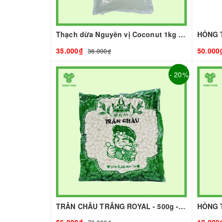
Thạch dừa Nguyên vị Coconut 1kg I Nguyên Liệu Pha Chế - Tobee Food
35.000₫
50.000
36.000₫
- 20%
TRÂN CHÂU TRẮNG ROYAL - 500g - ROYAL | Topping làm Trà Sữa - TOBEE FOOD