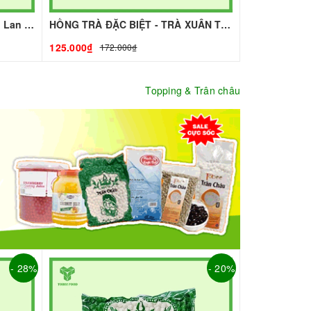
Trà Thái Đỏ - Cha Tar Mua Thái Lan Cao Cấp I Nguyên Liệu Pha Chế - Tobee Food
HỒNG TRÀ ĐẶC BIỆT - TRÀ XUÂN THỊNH I NGUYÊN LIỆU PHA CHẾ - TOBEE FOOD
125.000₫
172.000₫
Topping & Trân châu
- 28%
- 20%