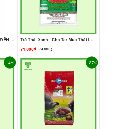
HỒNG TRÀ ROYAL- 500G | NGUYÊN LIỆU PHA CHẾ - TOBEE FOOD
Trà Thái Xanh - Cha Tar Mua Thái Lan Cao Cấp I Nguyên Liệu Pha Chế - TOBEE FOOD
71.000₫
74.000₫
- 4%
- 27%