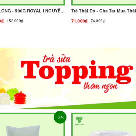
TRÀ OLONG - 500G ROYAL I NGUYÊN LIỆU PHA CHẾ - TOBEE FOOD
0₫
71.000₫
152.000₫
74.000₫
- 3%