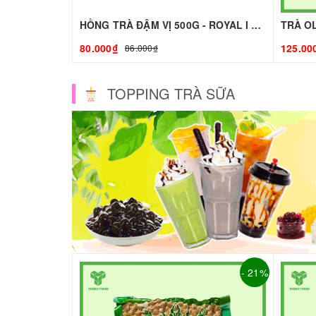
HỒNG TRÀ ĐẬM VỊ 500G - ROYAL I NGUYÊN LIỆU PHA CHẾ - TOBEE FOOD
80.000₫
125.00
86.000₫
TOPPING TRÀ SỮA
- 21%