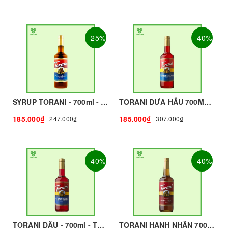
- 25%
- 40%
SYRUP TORANI - 700ml - TORANI | Nguyên liệu pha chế - TOBEE FOOD
TORANI DƯA HẤU 700ML I NGUYÊN LIỆU PHA CHẾ - TOBEE FOOD
185.000₫
185.000₫
247.000₫
307.000₫
- 40%
- 40%
TORANI DÂU - 700ml - TORANI | Nguyên liệu pha chế - TOBEE FOOD
TORANI HẠNH NHÂN 700ML I Nguyên Liệu Pha Chế - Tobee Food