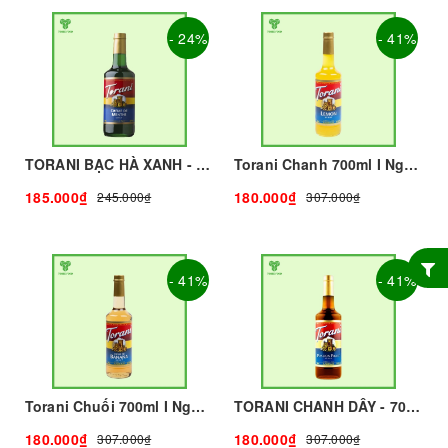
- 24%
- 41%
TORANI BẠC HÀ XANH - 750ml - TORANI | Nguyên liệu pha chế - TOBEE FOOD
Torani Chanh 700ml I Nguyên Liệu Pha Chế - Tobee Food
185.000₫
180.000₫
245.000₫
307.000₫
- 41%
- 41%
Torani Chuối 700ml I Nguyên Liệu Pha Chế - Tobee Food
TORANI CHANH DÂY - 700ml - TORANI | Nguyên liệu pha chế - TOBEE FOOD
180.000₫
180.000₫
307.000₫
307.000₫