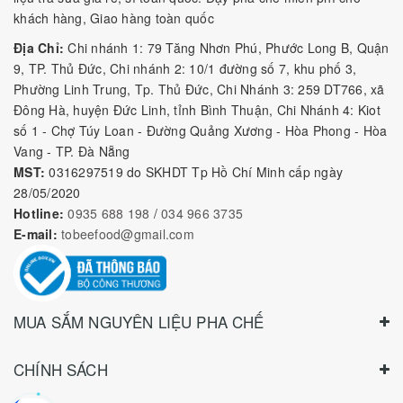
II. Siro Torani có những
khách hàng, Giao hàng toàn quốc
hương vị nào ?
Địa Chỉ:
Chi nhánh 1: 79 Tăng Nhơn Phú, Phước Long B, Quận
9, TP. Thủ Đức, Chi nhánh 2: 10/1 đường số 7, khu phố 3,
- Siro Torani
đang dẫn đầu thị trường
Siro
với số lượng hương
Phường Linh Trung, Tp. Thủ Đức, Chi Nhánh 3: 259 DT766, xã
vị khủng. Song song đó, thương hiệu này cũng không ngừng
Đông Hà, huyện Đức Linh, tỉnh Bình Thuận, Chi Nhánh 4: Kiot
thay đổi và phát triển danh sách hương vị của mình.
số 1 - Chợ Túy Loan - Đường Quảng Xương - Hòa Phong - Hòa
Vang - TP. Đà Nẵng
MST:
0316297519 do SKHDT Tp Hồ Chí Minh cấp ngày
28/05/2020
Hotline:
0935 688 198
/
034 966 3735
E-mail:
tobeefood@gmail.com
MUA SẮM NGUYÊN LIỆU PHA CHẾ
CHÍNH SÁCH