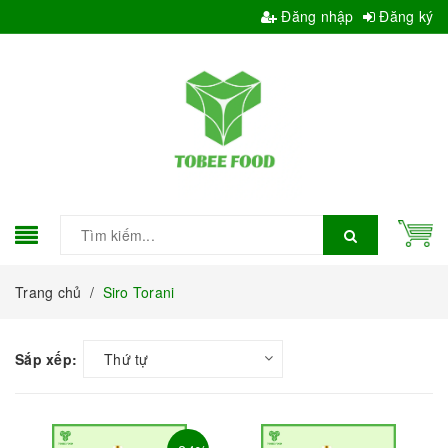
Đăng nhập
Đăng ký
Trang chủ
/
Siro Torani
Sắp xếp:
Thứ tự