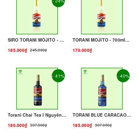
- 24%
SIRO TORANI MOJITO - 700g - TORANI | Nguyên liệu pha chế - TOBEE FOOD
TORANI MOJITO - 700mlg - TORANI | Nguyên liệu pha chế - TOBEE FOOD
185.000₫
170.000₫
245.000₫
- 41%
- 40%
Torani Chai Tea I Nguyên Liệu Pha Chế - Tobee Food
TORANI BLUE CARACAO - 700ml - TORANI | Nguyên liệu pha chế - TOBEE FOOD
180.000₫
185.000₫
307.000₫
307.000₫