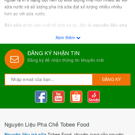
sữa nước và số lượng pha trà sữa đạt số lượng nhiều nhiều
hơn so với sữa nước.
Bột sữa
được sản xuất từ dừa và cọ, đây là
nguyên liệu pha
chế
chính ứng dụng làm bánh kẹo ứng dụng cho trà sữa có độ
Xem thêm
béo từ 32% đến 35%.
ĐĂNG KÝ NHẬN TIN
Đăng ký để nhận thông tin khuyến mãi
ĐĂNG KÝ
Nguyên Liệu Pha Chế Tobee Food
Nguyên liệu trà sữa
Tobee Food, chuyên cung cấp nguyên