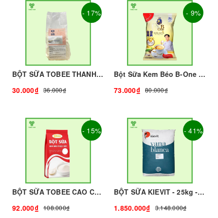
- 17%
- 9%
BỘT SỮA TOBEE THANH VỊ - 300g - TOBEE FOOD | Bột Sữa làm Trà Sữa - TOBEE FOOD
Bột Sữa Kem Béo B-One 1Kg I Nguyên Liệu Pha Chế - Tobee Food
30.000₫
73.000₫
36.000₫
80.000₫
- 15%
- 41%
BỘT SỮA TOBEE CAO CẤP - 1KG | NGUYÊN LIỆU PHA CHẾ
BỘT SỮA KIEVIT - 25kg - KIEVIT | Bột Sữa làm Trà Sữa - TOBEE FOOD
92.000₫
1.850.000₫
108.000₫
3.148.000₫