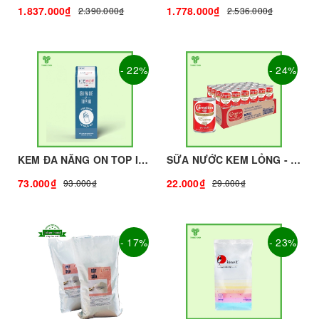
1.837.000₫
1.778.000₫
2.390.000₫
2.536.000₫
- 22%
- 24%
KEM ĐA NĂNG ON TOP ICEHOT - 907g - RICH | Nguyên liệu pha chế - TOBEE FOOD
SỮA NƯỚC KEM LỎNG - CARNATION | Nguyên liệu pha chế - TOBEE FOOD
73.000₫
22.000₫
93.000₫
29.000₫
- 17%
- 23%