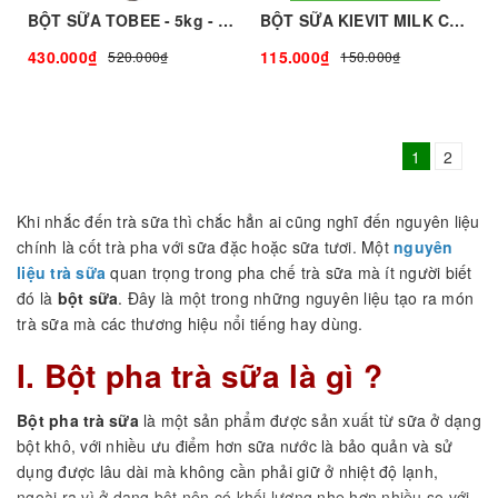
BỘT SỮA TOBEE - 5kg - TOBEE FOOD | Bột Sữa làm Trà Sữa - TOBEE FOOD
BỘT SỮA KIEVIT MILK CAP - 500g - KIEVIT | Bột Sữa làm Trà Sữa - TOBEE FOOD
430.000₫
115.000₫
520.000₫
150.000₫
1
2
Khi nhắc đến trà sữa thì chắc hẳn ai cũng nghĩ đến nguyên liệu
chính là cốt trà pha với sữa đặc hoặc sữa tươi. Một
nguyên
liệu t
rà sữa
quan trọng trong pha chế trà sữa mà ít người biết
đó là
bột sữa
. Đây là một trong những nguyên liệu tạo ra món
trà sữa mà các thương hiệu nổi tiếng hay dùng.
I. B
ột pha trà sữa là gì ?
Bột pha trà sữa
là một sản phẩm được sản xuất từ sữa ở dạng
bột khô, với nhiều ưu điểm hơn sữa nước là bảo quản và sử
dụng được lâu dài mà không cần phải giữ ở nhiệt độ lạnh,
ngoài ra vì ở dạng bột nên có khối lượng nhẹ hơn nhiều so với