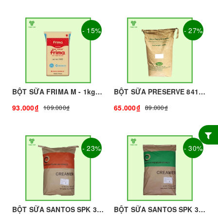
- 15%
- 27%
BỘT SỮA FRIMA M - 1kg - FRIMA | Nguyên liệu pha chế - TOBEE FOOD
BỘT SỮA PRESERVE 841 - 25kg - PRESERVE 841 | Bột Sữa làm Trà Sữa - TOBEE FOOD
93.000₫
65.000₫
109.000₫
89.000₫
- 23%
- 30%
BỘT SỮA SANTOS SPK 32F - 25KG - SANTOS | Bột Sữa làm Trà Sữa - TOBEE FOOD
BỘT SỮA SANTOS SPK 35D - 25kg - SANTOS | Bột Sữa làm Trà Sữa - TOBEE FOOD