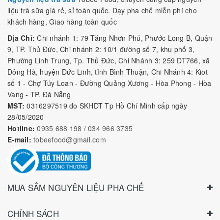
Bột sữa
được sản xuất dạng bột nên vừa lợi về mặt bảo quản
liệu trà sữa giá rẻ, sỉ toàn quốc. Dạy pha chế miễn phí cho
mà vận chuyển lại dễ, vừa tiết kiệm chi phí thì còn gì nữa mà
khách hàng, Giao hàng toàn quốc
không chọn bột pha trà sữa nào.
Địa Chỉ:
Chi nhánh 1: 79 Tăng Nhơn Phú, Phước Long B, Quận
II. Bột kem béo pha trà sữa
9, TP. Thủ Đức, Chi nhánh 2: 10/1 đường số 7, khu phố 3,
Phường Linh Trung, Tp. Thủ Đức, Chi Nhánh 3: 259 DT766, xã
loại nào ngon ?
Đông Hà, huyện Đức Linh, tỉnh Bình Thuận, Chi Nhánh 4: Kiot
số 1 - Chợ Túy Loan - Đường Quảng Xương - Hòa Phong - Hòa
Bột kem béo
pha trà sữa hay còn được gọi là
bột làm trà
Vang - TP. Đà Nẵng
sữa
hiện tại có khá nhiều hãng bột pha trà sữa ngon, mỗi loại
MST:
0316297519 do SKHDT Tp Hồ Chí Minh cấp ngày
bột đều có tính chất gần giống nhau, nhưng mỗi loại bột đều có
28/05/2020
công dụng và đặc điểm riêng biệt.
Hotline:
0935 688 198
/
034 966 3735
E-mail:
tobeefood@gmail.com
Công dụng chính của
bột pha trà sữa
các quán trà sữa
thường hay sử dụng là tạo độ ngọt, và béo cho món trà sữa
thơm ngon, tôn vị trà sữa.
Bột pha trà sữa
hoàn toàn có thể
thay thế cho các nguyên liệu tạo độ ngọt lại còn tạo ra hương vị
MUA SẮM NGUYÊN LIỆU PHA CHẾ
độc nhất vô nhị và an toàn với sức khỏe.
Để đánh giá đúng các về bột sữa thì sau đây
Tobee Food
sẻ
CHÍNH SÁCH
chia sẻ bạn từng loại bột sữa được các thương hiệu sử dụng